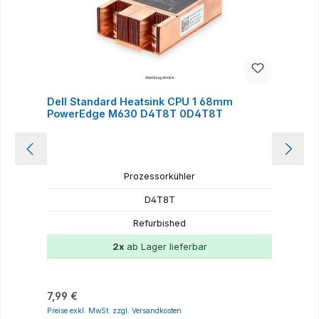
Dell Standard Heatsink CPU 1 68mm
D
PowerEdge M630 D4T8T 0D4T8T
Prozessorkühler
D4T8T
Refurbished
2x
ab Lager lieferbar
Regulärer Preis:
R
7,99 €
7
Preise exkl. MwSt. zzgl. Versandkosten
P