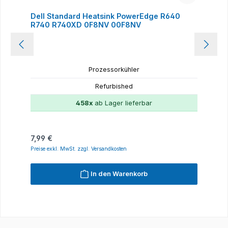
Dell Standard Heatsink PowerEdge R640
R740 R740XD 0F8NV 00F8NV
Prozessorkühler
Refurbished
458x
ab Lager lieferbar
Regulärer Preis:
7,99 €
Preise exkl. MwSt. zzgl. Versandkosten
In den Warenkorb