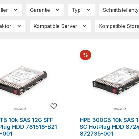
ller
Garantie
Typ
Schnittstellent
aktor
Kompatible Server
Kompatible Sto
Rabatt
%
2TB 10k SAS 12G SFF
HPE 300GB 10k SAS 1
Plug HDD 781518-B21
SC HotPlug HDD 872
-001
872735-001