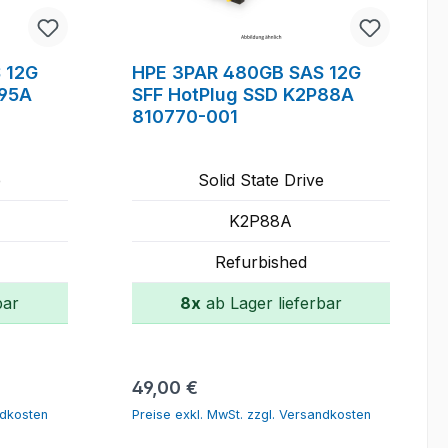
 12G
HPE 3PAR 480GB SAS 12G
Q95A
SFF HotPlug SSD K2P88A
810770-001
e
Solid State Drive
K2P88A
Refurbished
bar
8x
ab Lager lieferbar
orb
In den Warenkorb
Regulärer Preis:
49,00 €
ndkosten
Preise exkl. MwSt. zzgl. Versandkosten