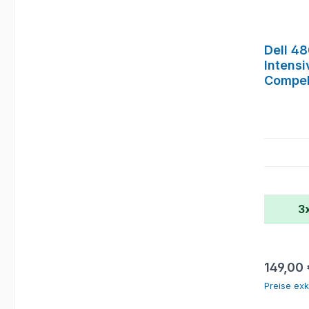
Dell 4
Intens
Compel
3
Reguläre
149,00 
Preise exk