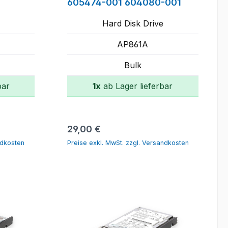
605474-001 604080-001
Hard Disk Drive
AP861A
Bulk
bar
1x
ab Lager lieferbar
orb
In den Warenkorb
Regulärer Preis:
29,00 €
ndkosten
Preise exkl. MwSt. zzgl. Versandkosten