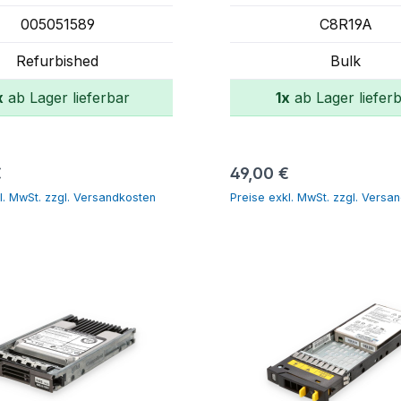
005051589
C8R19A
Refurbished
Bulk
x
ab Lager lieferbar
1x
ab Lager liefer
In den Warenkorb
In den Warenk
r Preis:
Regulärer Preis:
€
49,00 €
l. MwSt. zzgl. Versandkosten
Preise exkl. MwSt. zzgl. Versa