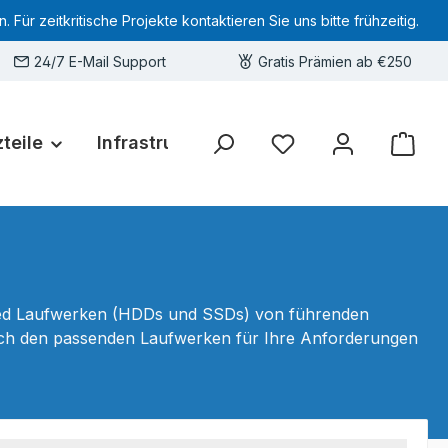
 zeitkritische Projekte kontaktieren Sie uns bitte frühzeitig.
24/7 E-Mail Support
Gratis Prämien ab €250
teile
Infrastruktur
Hardware-Deals
Sie haben 0 Produkte 
shed Laufwerken (HDDs und SSDs) von führenden
 nach den passenden Laufwerken für Ihre Anforderungen