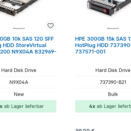
0GB 10k SAS 12G SFF
HPE 300GB 15k SAS 1
g HDD StoreVirtual
HotPlug HDD 737390
200 N9X04A 832969-
737571-001
Hard Disk Drive
Hard Disk Drive
N9X04A
737390-B21
New
Bulk
x
ab Lager lieferbar
4x
ab Lager liefer
In den Warenkorb
In den Warenk
r Preis:
Regulärer Preis:
€
39,00 €