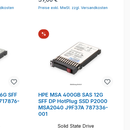
ndkosten
Preise exkl. MwSt. zzgl. Versandkosten
Rabatt
%
6G SFF
HPE MSA 400GB SAS 12G
717876-
SFF DP HotPlug SSD P2000
MSA2040 J9F37A 787336-
001
e
Solid State Drive