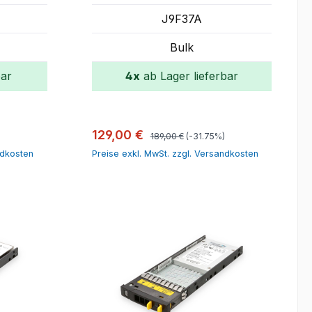
J9F37A
Bulk
bar
4x
ab Lager lieferbar
orb
In den Warenkorb
Regulärer Preis:
Verkaufspreis:
129,00 €
189,00 €
(-31.75%)
ndkosten
Preise exkl. MwSt. zzgl. Versandkosten