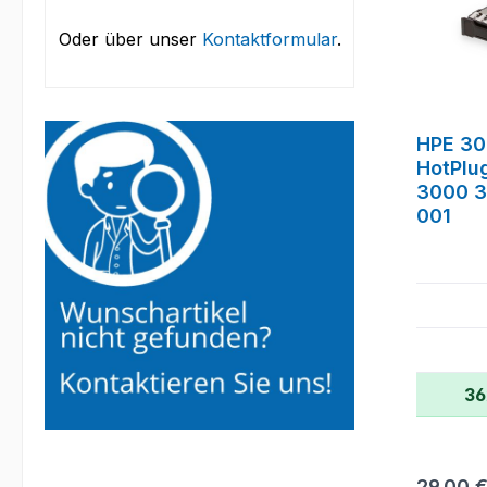
Oder über unser
Kontaktformular
.
HPE 30
HotPlu
3000 3
001
36
Reguläre
29,00 