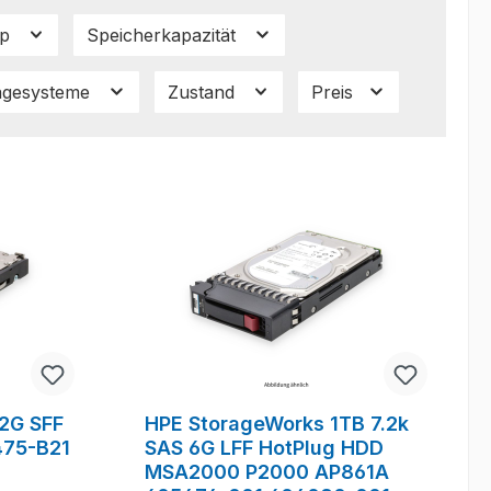
yp
Speicherkapazität
ragesysteme
Zustand
Preis
2G SFF
HPE StorageWorks 1TB 7.2k
475-B21
SAS 6G LFF HotPlug HDD
MSA2000 P2000 AP861A