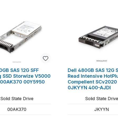
0GB SAS 12G SFF
Dell 480GB SAS 12G 
g SSD Storwize V5000
Read Intensive HotPl
 00AK370 00Y5950
Compellent SCv2020
0JKYYN 400-AJDI
Solid State Drive
Solid State Driv
00AK370
JKYYN