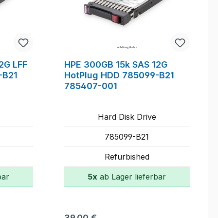
2G LFF
HPE 300GB 15k SAS 12G
-B21
HotPlug HDD 785099-B21
785407-001
Hard Disk Drive
785099-B21
Refurbished
bar
5x
ab Lager lieferbar
orb
In den Warenkorb
Regulärer Preis:
39,00 €