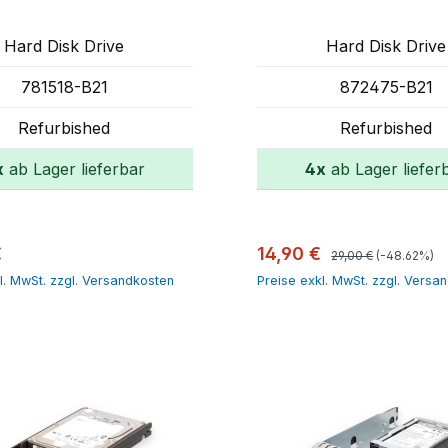
Hard Disk Drive
Hard Disk Drive
781518-B21
872475-B21
Refurbished
Refurbished
x
ab Lager lieferbar
4x
ab Lager liefer
In den Warenkorb
In den Warenk
Regulärer Preis:
r Preis:
Verkaufspreis:
€
14,90 €
29,00 €
(-48.62%)
l. MwSt. zzgl. Versandkosten
Preise exkl. MwSt. zzgl. Versa