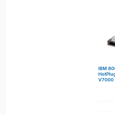
IBM 80
HotPlu
V7000