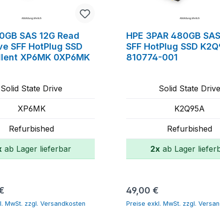
80GB SAS 12G Read
HPE 3PAR 480GB SAS
ive SFF HotPlug SSD
SFF HotPlug SSD K2
lent XP6MK 0XP6MK
810774-001
Solid State Drive
Solid State Driv
XP6MK
K2Q95A
Refurbished
Refurbished
x
ab Lager lieferbar
2x
ab Lager liefer
In den Warenkorb
In den Warenk
r Preis:
Regulärer Preis:
€
49,00 €
l. MwSt. zzgl. Versandkosten
Preise exkl. MwSt. zzgl. Versa