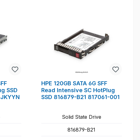
SFF
HPE 120GB SATA 6G SFF
ug SSD
Read Intensive SC HotPlug
 JKYYN
SSD 816879-B21 817061-001
e
Solid State Drive
816879-B21