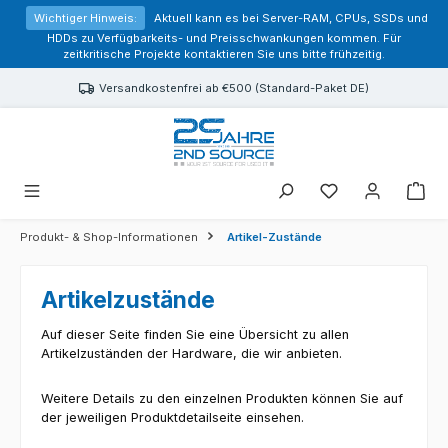
alt springen
Wichtiger Hinweis:
Aktuell kann es bei Server-RAM, CPUs, SSDs und
HDDs zu Verfügbarkeits- und Preisschwankungen kommen. Für
zeitkritische Projekte kontaktieren Sie uns bitte frühzeitig.
Versandkostenfrei ab €500 (Standard-Paket DE)
Sie haben 0 Prod
Produkt- & Shop-Informationen
Artikel-Zustände
Artikelzustände
Auf dieser Seite finden Sie eine Übersicht zu allen
Artikelzuständen der Hardware, die wir anbieten.
Weitere Details zu den einzelnen Produkten können Sie auf
der jeweiligen Produktdetailseite einsehen.