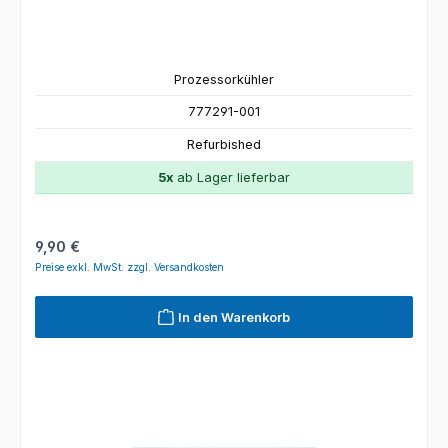
Prozessorkühler
777291-001
Refurbished
5x
ab Lager lieferbar
Regulärer Preis:
9,90 €
Preise exkl. MwSt. zzgl. Versandkosten
In den Warenkorb