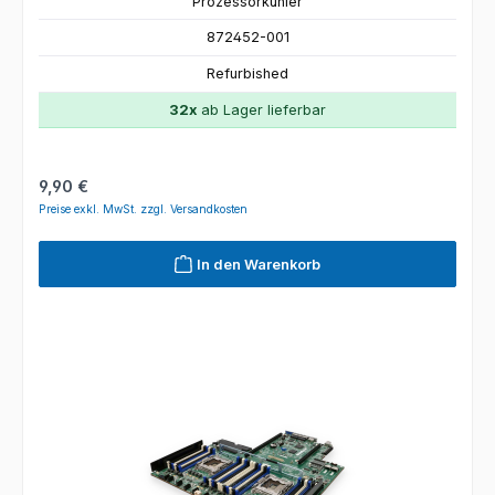
Prozessorkühler
872452-001
Refurbished
32x
ab Lager lieferbar
Regulärer Preis:
9,90 €
Preise exkl. MwSt. zzgl. Versandkosten
In den Warenkorb