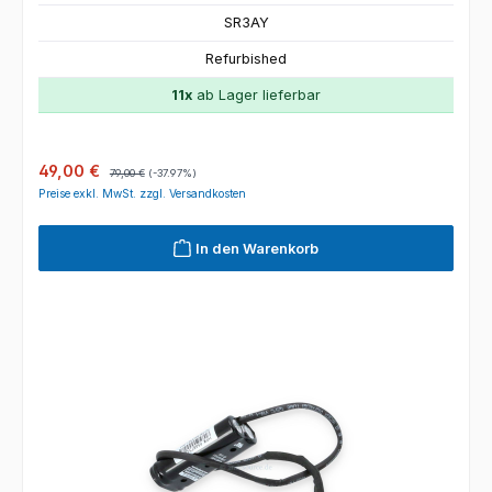
SR3AY
Refurbished
11x
ab Lager lieferbar
Verkaufspreis:
Regulärer Preis:
49,00 €
79,00 €
(-37.97%)
Preise exkl. MwSt. zzgl. Versandkosten
In den Warenkorb