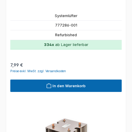
Systemlüfter
777286-001
Refurbished
334x
ab Lager lieferbar
Regulärer Preis:
7,99 €
Preise exkl. MwSt. zzgl. Versandkosten
In den Warenkorb