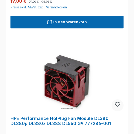
Verkaufspreis:
19,00 €
79,00 €
(-75.95%)
Preise exkl. MwSt. zzgl. Versandkosten
In den Warenkorb
HPE Performance HotPlug Fan Module DL380
DL380p DL380z DL388 DL560 G9 777286-001