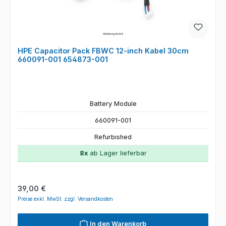
HPE Capacitor Pack FBWC 12-inch Kabel 30cm
660091-001 654873-001
Battery Module
660091-001
Refurbished
8x
ab Lager lieferbar
Regulärer Preis:
39,00 €
Preise exkl. MwSt. zzgl. Versandkosten
In den Warenkorb