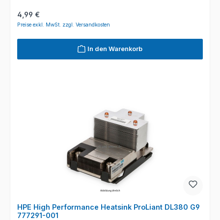
Regulärer Preis:
4,99 €
Preise exkl. MwSt. zzgl. Versandkosten
In den Warenkorb
HPE High Performance Heatsink ProLiant DL380 G9
777291-001