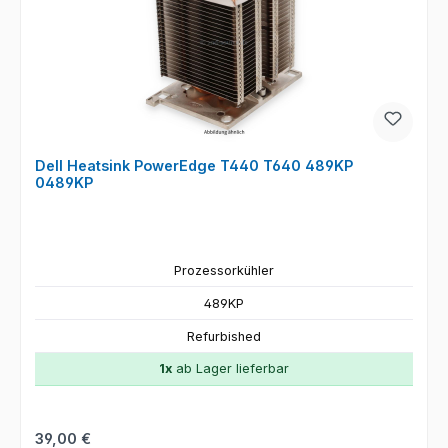
Dell Heatsink PowerEdge T440 T640 489KP
0489KP
Prozessorkühler
489KP
Refurbished
1x
ab Lager lieferbar
Regulärer Preis:
39,00 €