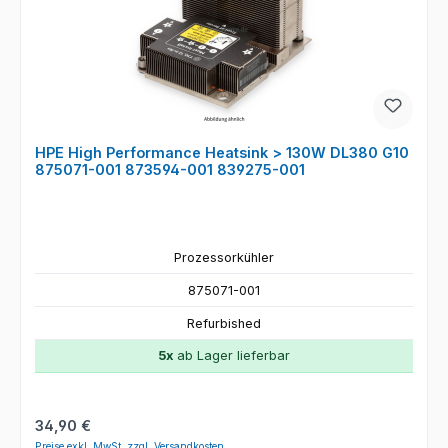
HPE High Performance Heatsink > 130W DL380 G10
875071-001 873594-001 839275-001
Prozessorkühler
875071-001
Refurbished
5x
ab Lager lieferbar
Regulärer Preis:
34,90 €
Preise exkl. MwSt. zzgl. Versandkosten