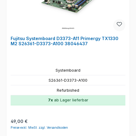
Fujitsu Systemboard D3373-A11 Primergy TX1330
M2 S26361-D3373-A100 38046437
Systemboard
S26361-D3373-A100
Refurbished
7x
ab Lager lieferbar
Regulärer Preis:
49,00 €
Preise exkl. MwSt. zzgl. Versandkosten