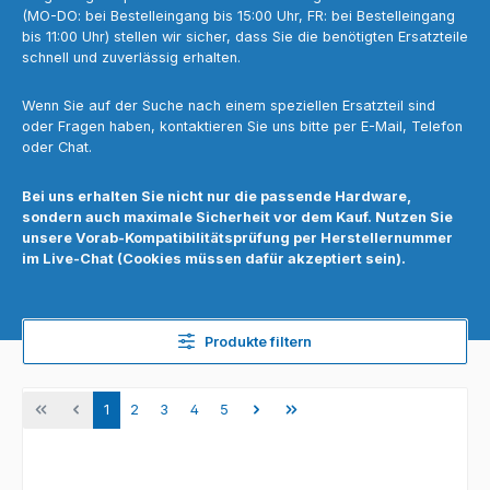
(MO-DO: bei Bestelleingang bis 15:00 Uhr, FR: bei Bestelleingang
bis 11:00 Uhr) stellen wir sicher, dass Sie die benötigten Ersatzteile
schnell und zuverlässig erhalten.
Wenn Sie auf der Suche nach einem speziellen Ersatzteil sind
oder Fragen haben, kontaktieren Sie uns bitte per E-Mail, Telefon
oder Chat.
Bei uns erhalten Sie nicht nur die passende Hardware,
sondern auch maximale Sicherheit vor dem Kauf. Nutzen Sie
unsere Vorab-Kompatibilitätsprüfung per Herstellernummer
im Live-Chat (Cookies müssen dafür akzeptiert sein).
Produkte filtern
Seite
Seite
Seite
Seite
Seite
1
2
3
4
5