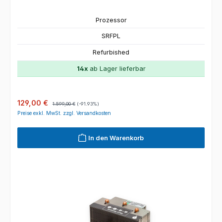
Prozessor
SRFPL
Refurbished
14x
ab Lager lieferbar
Verkaufspreis:
Regulärer Preis:
129,00 €
1.599,00 €
(-91.93%)
Preise exkl. MwSt. zzgl. Versandkosten
In den Warenkorb