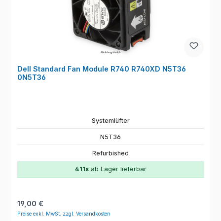
Dell Standard Fan Module R740 R740XD N5T36
0N5T36
Systemlüfter
N5T36
Refurbished
411x
ab Lager lieferbar
Regulärer Preis:
19,00 €
Preise exkl. MwSt. zzgl. Versandkosten