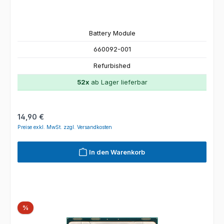
Battery Module
660092-001
Refurbished
52x
ab Lager lieferbar
Regulärer Preis:
14,90 €
Preise exkl. MwSt. zzgl. Versandkosten
In den Warenkorb
Rabatt
%