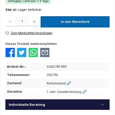
Verfügbar, Lieferzeit: 1-3 Tage
26x
ab Lager lieferbar
Produkt Anzahl: Gib den gewünschten Wert ein oder benutze die Schaltflächen um die Anza
In den Warenkorb
Zum Merkzettel hinzufügen
Dieses Produkt weiterempfehlen:
Artikel-Nr.:
02827M-REF
Teilenummer:
2827M
Zustand:
Refurbished
Garantie:
1 Jahr Gewährleistung
Individuelle Beratung