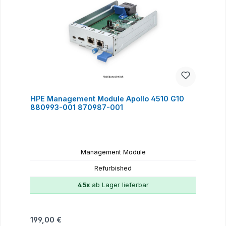
HPE Management Module Apollo 4510 G10
880993-001 870987-001
Management Module
Refurbished
45x
ab Lager lieferbar
Regulärer Preis:
199,00 €