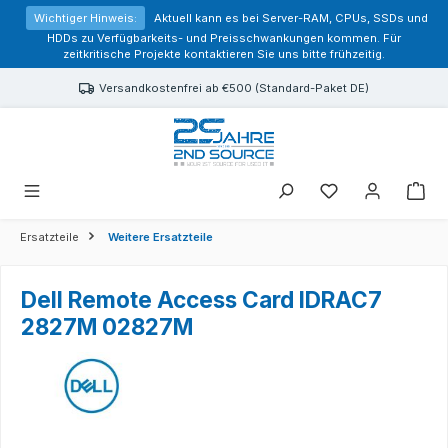
alt springen
Wichtiger Hinweis:
Aktuell kann es bei Server-RAM, CPUs, SSDs und
HDDs zu Verfügbarkeits- und Preisschwankungen kommen. Für
zeitkritische Projekte kontaktieren Sie uns bitte frühzeitig.
Versandkostenfrei ab €500 (Standard-Paket DE)
Sie haben 0 Prod
Ersatzteile
Weitere Ersatzteile
Dell Remote Access Card IDRAC7
2827M 02827M