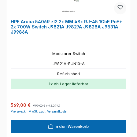
HPE Aruba 5406R zl2 2x MM 48x RJ-45 1GbE PoE+
2x 700W Switch J9821A J9827A J9828A J9831A
J9986A
Modularer Switch
J9821A-BUN10-A
Refurbished
1x
ab Lager lieferbar
Verkaufspreis:
Regulärer Preis:
569,00 €
999,00 €
(-43.04%)
Preise exkl. MwSt. zzgl. Versandkosten
In den Warenkorb