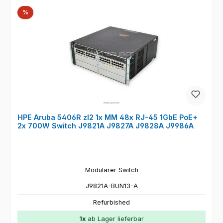
Rabatt
%
HPE Aruba 5406R zl2 1x MM 48x RJ-45 1GbE PoE+
2x 700W Switch J9821A J9827A J9828A J9986A
Modularer Switch
J9821A-BUN13-A
Refurbished
1x
ab Lager lieferbar