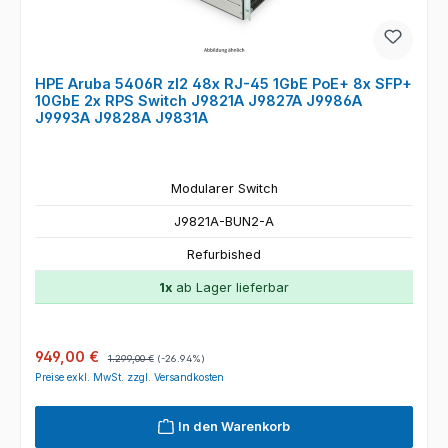
HPE Aruba 5406R zl2 48x RJ-45 1GbE PoE+ 8x SFP+
10GbE 2x RPS Switch J9821A J9827A J9986A
J9993A J9828A J9831A
Modularer Switch
J9821A-BUN2-A
Refurbished
1x
ab Lager lieferbar
Verkaufspreis:
Regulärer Preis:
949,00 €
1.299,00 €
(-26.94%)
Preise exkl. MwSt. zzgl. Versandkosten
In den Warenkorb