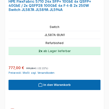
HPE FlexFabric 5710 24x SFP+ 10GbE 6x QSFP+
40GbE / 2x QSFP28 100GbE 4x F-t-B 2x 250W
Switch JL587A JL589A JL594A
Switch
JL587A-BUN1
Refurbished
2x
ab Lager lieferbar
Verkaufspreis:
Regulärer Preis:
777,00 €
999,00 €
(-22.22%)
Preise exkl. MwSt. zzgl. Versandkosten
In den Warenkorb