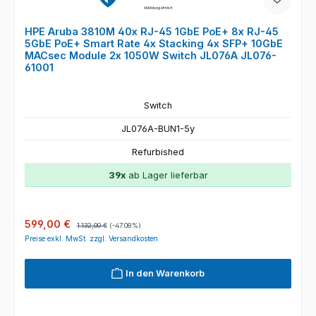
HPE Aruba 3810M 40x RJ-45 1GbE PoE+ 8x RJ-45
5GbE PoE+ Smart Rate 4x Stacking 4x SFP+ 10GbE
MACsec Module 2x 1050W Switch JL076A JL076-
61001
Switch
JL076A-BUN1-5y
Refurbished
39x
ab Lager lieferbar
Verkaufspreis:
Regulärer Preis:
599,00 €
1.132,00 €
(-47.08%)
Preise exkl. MwSt. zzgl. Versandkosten
In den Warenkorb