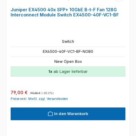
Juniper EX4500 40x SFP+ 10GbE B-t-F Fan 128G
Interconnect Module Switch EX4500-40F-VC1-BF
Switch
EX4500-40F-VC1-BF-NOB0
New Open Box
1x
ab Lager lieferbar
Verkaufspreis:
Regulärer Preis:
79,00 €
99,00 €
(-20.2%)
Preise exkl. MwSt. zzgl. Versandkosten
In den Warenkorb