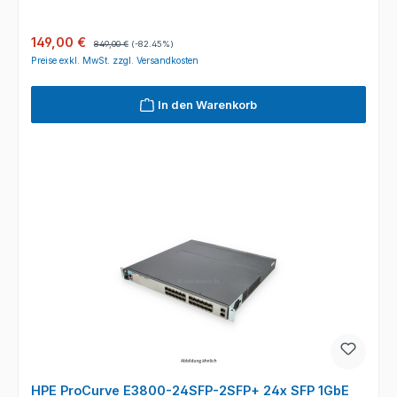
Verkaufspreis:
Regulärer Preis:
149,00 €
849,00 €
(-82.45%)
Preise exkl. MwSt. zzgl. Versandkosten
In den Warenkorb
HPE ProCurve E3800-24SFP-2SFP+ 24x SFP 1GbE