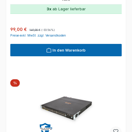
3x
ab Lager lieferbar
Verkaufspreis:
Regulärer Preis:
99,00 €
149,00 €
(-33.56%)
Preise exkl. MwSt. zzgl. Versandkosten
In den Warenkorb
Rabatt
%