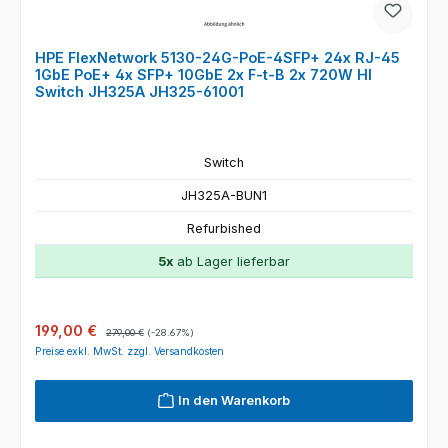
HPE FlexNetwork 5130-24G-PoE-4SFP+ 24x RJ-45
1GbE PoE+ 4x SFP+ 10GbE 2x F-t-B 2x 720W HI
Switch JH325A JH325-61001
Switch
JH325A-BUN1
Refurbished
5x
ab Lager lieferbar
Verkaufspreis:
Regulärer Preis:
199,00 €
279,00 €
(-28.67%)
Preise exkl. MwSt. zzgl. Versandkosten
In den Warenkorb