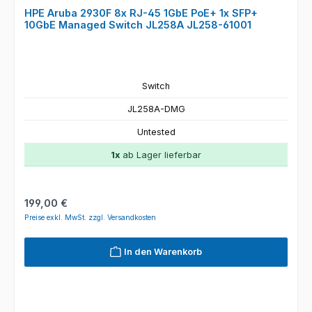
HPE Aruba 2930F 8x RJ-45 1GbE PoE+ 1x SFP+
10GbE Managed Switch JL258A JL258-61001
Switch
JL258A-DMG
Untested
1x
ab Lager lieferbar
Regulärer Preis:
199,00 €
Preise exkl. MwSt. zzgl. Versandkosten
In den Warenkorb