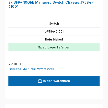
2x SFP+ 10GbE Managed Switch Chassis J9584-
61001
Switch
J9584-61001
Refurbished
5x
ab Lager lieferbar
Regulärer Preis:
79,00 €
Preise exkl. MwSt. zzgl. Versandkosten
In den Warenkorb