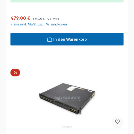
Verkaufspreis:
Regulärer Preis:
479,00 €
649,00 €
(-26.19%)
Preise exkl. MwSt. zzgl. Versandkosten
In den Warenkorb
Rabatt
%