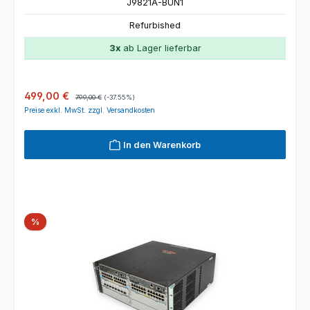
J9821A-BUN1
Refurbished
3x
ab Lager lieferbar
Verkaufspreis:
Regulärer Preis:
499,00 €
799,00 €
(-37.55%)
Preise exkl. MwSt. zzgl. Versandkosten
In den Warenkorb
Rabatt
%