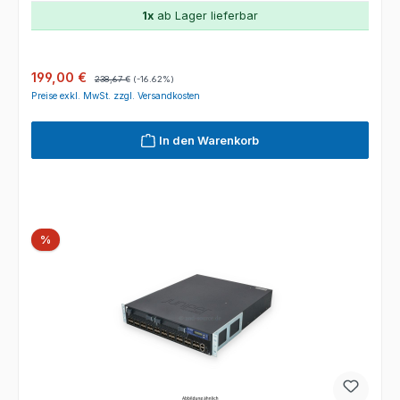
1x
ab Lager lieferbar
Verkaufspreis:
Regulärer Preis:
199,00 €
238,67 €
(-16.62%)
Preise exkl. MwSt. zzgl. Versandkosten
In den Warenkorb
Rabatt
%