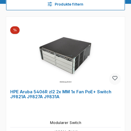
Produkte filtern
Rabatt
%
HPE Aruba 5406R zl2 2x MM 1x Fan PoE+ Switch
J9821A J9827A J9831A
Modularer Switch