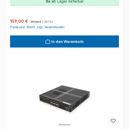
3x
ab Lager lieferbar
Verkaufspreis:
Regulärer Preis:
159,00 €
199,00 €
(-20.1%)
Preise exkl. MwSt. zzgl. Versandkosten
In den Warenkorb