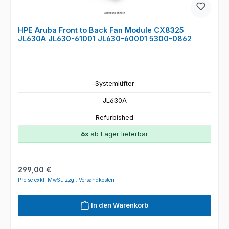
HPE Aruba Front to Back Fan Module CX8325
JL630A JL630-61001 JL630-60001 5300-0862
Systemlüfter
JL630A
Refurbished
6x
ab Lager lieferbar
Regulärer Preis:
299,00 €
Preise exkl. MwSt. zzgl. Versandkosten
In den Warenkorb