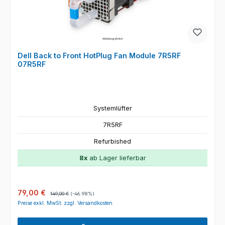
Dell Back to Front HotPlug Fan Module 7R5RF
07R5RF
Systemlüfter
7R5RF
Refurbished
8x
ab Lager lieferbar
Verkaufspreis:
Regulärer Preis:
79,00 €
149,00 €
(-46.98%)
Preise exkl. MwSt. zzgl. Versandkosten