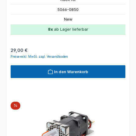
5066-0850
New
8x
ab Lager lieferbar
Regulärer Preis:
29,00 €
Preise exkl. MwSt. zzgl. Versandkosten
In den Warenkorb
Rabatt
%