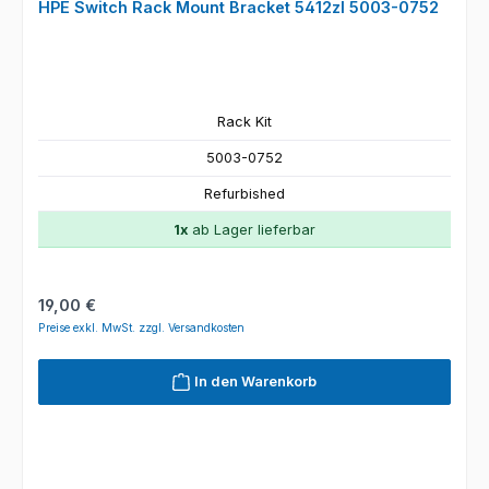
HPE Switch Rack Mount Bracket 5412zl 5003-0752
Rack Kit
5003-0752
Refurbished
1x
ab Lager lieferbar
Regulärer Preis:
19,00 €
Preise exkl. MwSt. zzgl. Versandkosten
In den Warenkorb