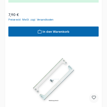
Regulärer Preis:
7,90 €
Preise exkl. MwSt. zzgl. Versandkosten
In den Warenkorb