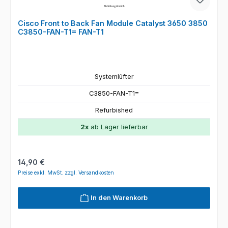
Cisco Front to Back Fan Module Catalyst 3650 3850
C3850-FAN-T1= FAN-T1
Systemlüfter
C3850-FAN-T1=
Refurbished
2x
ab Lager lieferbar
Regulärer Preis:
14,90 €
Preise exkl. MwSt. zzgl. Versandkosten
In den Warenkorb