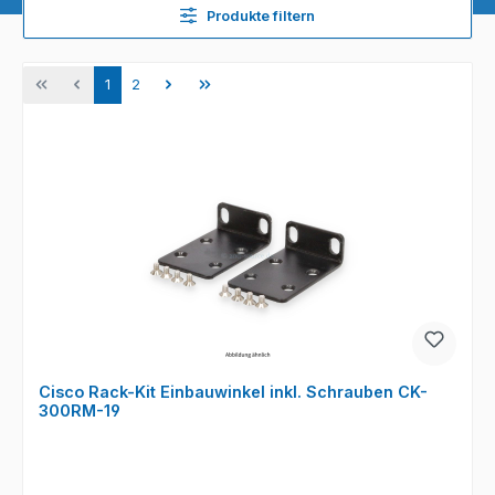
Produkte filtern
Seite
Seite
1
2
Cisco Rack-Kit Einbauwinkel inkl. Schrauben CK-
300RM-19