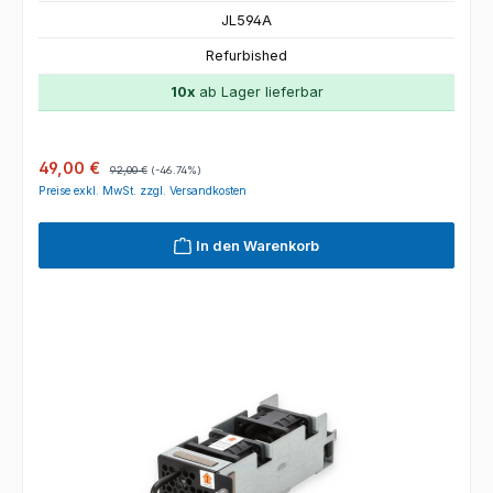
JL594A
Refurbished
10x
ab Lager lieferbar
Verkaufspreis:
Regulärer Preis:
49,00 €
92,00 €
(-46.74%)
Preise exkl. MwSt. zzgl. Versandkosten
In den Warenkorb