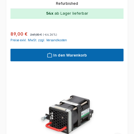
Refurbished
54x
ab Lager lieferbar
Verkaufspreis:
Regulärer Preis:
89,00 €
249,00 €
(-64.26%)
Preise exkl. MwSt. zzgl. Versandkosten
In den Warenkorb