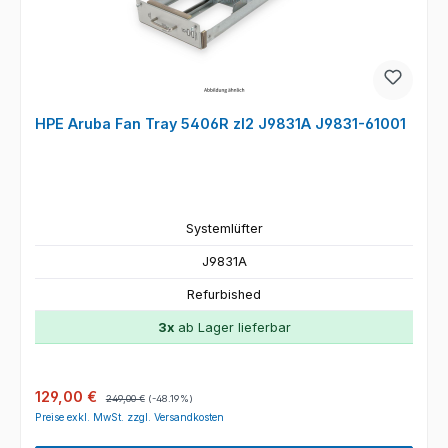
HPE Aruba Fan Tray 5406R zl2 J9831A J9831-61001
Systemlüfter
J9831A
Refurbished
3x
ab Lager lieferbar
Verkaufspreis:
Regulärer Preis:
129,00 €
249,00 €
(-48.19%)
Preise exkl. MwSt. zzgl. Versandkosten