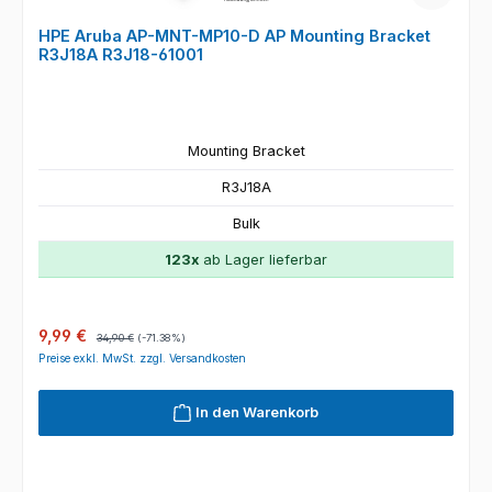
HPE Aruba AP-MNT-MP10-D AP Mounting Bracket
R3J18A R3J18-61001
Mounting Bracket
R3J18A
Bulk
123x
ab Lager lieferbar
Verkaufspreis:
Regulärer Preis:
9,99 €
34,90 €
(-71.38%)
Preise exkl. MwSt. zzgl. Versandkosten
In den Warenkorb