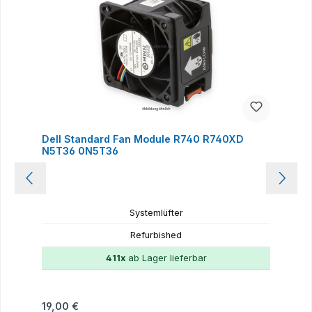
Dell Standard Fan Module R740 R740XD
N5T36 0N5T36
Systemlüfter
Refurbished
411x
ab Lager lieferbar
Regulärer Preis:
19,00 €