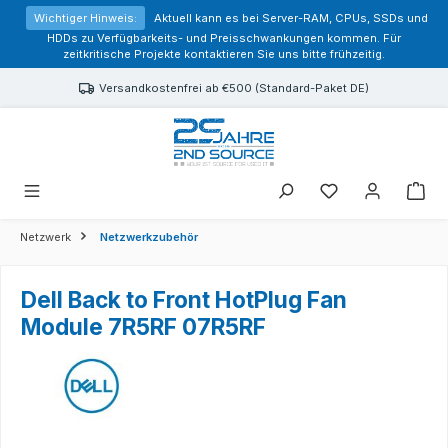
alt springen
Wichtiger Hinweis:
Aktuell kann es bei Server-RAM, CPUs, SSDs und
HDDs zu Verfügbarkeits- und Preisschwankungen kommen. Für
zeitkritische Projekte kontaktieren Sie uns bitte frühzeitig.
Versandkostenfrei ab €500 (Standard-Paket DE)
Sie haben 0 Prod
Netzwerk
Netzwerkzubehör
Dell Back to Front HotPlug Fan
Module 7R5RF 07R5RF