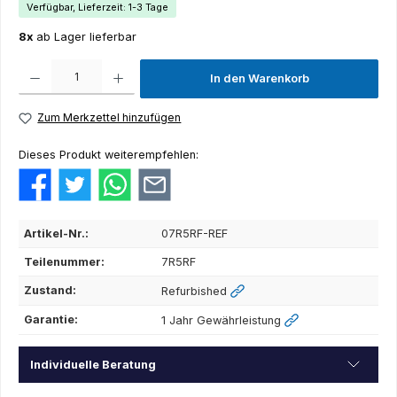
Verfügbar, Lieferzeit: 1-3 Tage
8x
ab Lager lieferbar
Produkt Anzahl: Gib den gewünschten Wert ein oder benutze die Schaltflächen um die Anza
In den Warenkorb
Zum Merkzettel hinzufügen
Dieses Produkt weiterempfehlen:
Artikel-Nr.:
07R5RF-REF
Teilenummer:
7R5RF
Zustand:
Refurbished
Garantie:
1 Jahr Gewährleistung
Individuelle Beratung