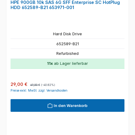
HPE 900GB 10k SAS 6G SFF Enterprise SC HotPlug
HDD 652589-B21 653971-001
Hard Disk Drive
652589-B21
Refurbished
11x
ab Lager lieferbar
Verkaufspreis:
Regulärer Preis:
29,00 €
49,00 €
(-40.82%)
Preise exkl. MwSt. zzgl. Versandkosten
In den Warenkorb