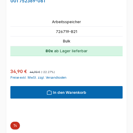
001 752369-081
Arbeitsspeicher
726719-B21
Bulk
80x
ab Lager lieferbar
Verkaufspreis:
Regulärer Preis:
34,90 €
44,90 €
(-22.27%)
Preise exkl. MwSt. zzgl. Versandkosten
In den Warenkorb
Rabatt
%