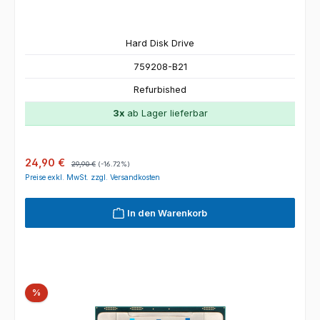
Hard Disk Drive
759208-B21
Refurbished
3x
ab Lager lieferbar
Verkaufspreis:
Regulärer Preis:
24,90 €
29,90 €
(-16.72%)
Preise exkl. MwSt. zzgl. Versandkosten
In den Warenkorb
Rabatt
%