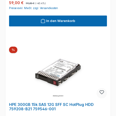
Verkaufspreis:
Regulärer Preis:
59,00 €
99,00 €
(-40.4%)
Preise exkl. MwSt. zzgl. Versandkosten
In den Warenkorb
Rabatt
%
HPE 300GB 15k SAS 12G SFF SC HotPlug HDD
759208-B21 759546-001