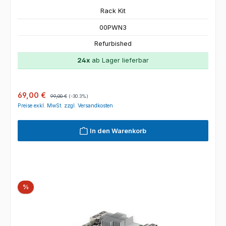
Rack Kit
00PWN3
Refurbished
24x
ab Lager lieferbar
Verkaufspreis:
Regulärer Preis:
69,00 €
99,00 €
(-30.3%)
Preise exkl. MwSt. zzgl. Versandkosten
In den Warenkorb
Rabatt
%