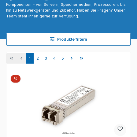
Komponenten – von Servern, Speichermedien, Prozessoren, bis
hin zu Netzwerkgeräten und Zubehör. Haben Sie Fragen? Unser
Team steht Ihnen gerne zur Verfügung.
Produkte filtern
Seite
Seite
Seite
Seite
Seite
1
2
3
4
5
Rabatt
%