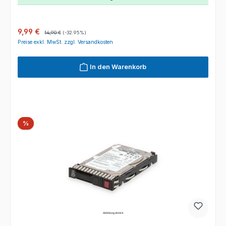
Verkaufspreis:
Regulärer Preis:
9,99 €
14,90 €
(-32.95%)
Preise exkl. MwSt. zzgl. Versandkosten
In den Warenkorb
Rabatt
%