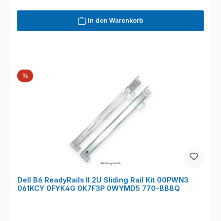
In den Warenkorb
Rabatt
%
Dell B6 ReadyRails II 2U Sliding Rail Kit 00PWN3
061KCY 0FYK4G 0K7F3P 0WYMD5 770-BBBQ