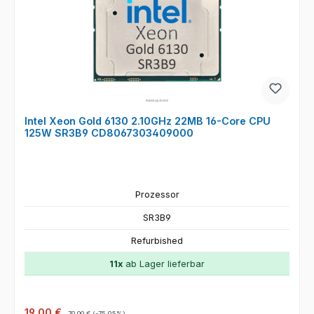
Intel Xeon Gold 6130 2.10GHz 22MB 16-Core CPU
125W SR3B9 CD8067303409000
Prozessor
SR3B9
Refurbished
11x
ab Lager lieferbar
Verkaufspreis:
Regulärer Preis:
19,00 €
79,00 €
(-75.95%)