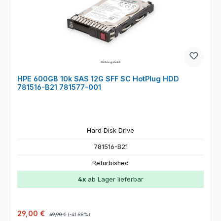
HPE 600GB 10k SAS 12G SFF SC HotPlug HDD
781516-B21 781577-001
Hard Disk Drive
781516-B21
Refurbished
4x
ab Lager lieferbar
Verkaufspreis:
Regulärer Preis:
29,00 €
49,90 €
(-41.88%)