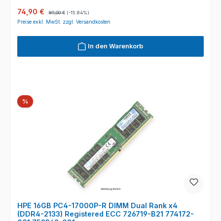
Verkaufspreis:
Regulärer Preis:
74,90 €
89,00 €
(-15.84%)
Preise exkl. MwSt. zzgl. Versandkosten
In den Warenkorb
Rabatt
%
HPE 16GB PC4-17000P-R DIMM Dual Rank x4
(DDR4-2133) Registered ECC 726719-B21 774172-