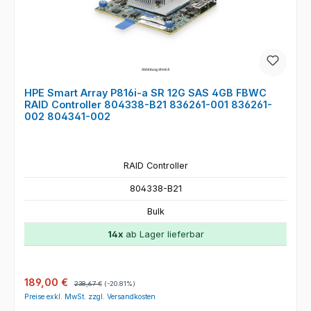
HPE Smart Array P816i-a SR 12G SAS 4GB FBWC
RAID Controller 804338-B21 836261-001 836261-
002 804341-002
RAID Controller
804338-B21
Bulk
14x
ab Lager lieferbar
Verkaufspreis:
Regulärer Preis:
189,00 €
238,67 €
(-20.81%)
Preise exkl. MwSt. zzgl. Versandkosten