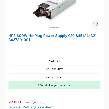
HPE 800W HotPlug Power Supply G10 865414-B21
866730-001
Netzteil
865414-B21
Refurbished
35x
ab Lager lieferbar
Verkaufspreis:
Regulärer Preis:
29,00 €
79,00 €
(-63.29%)
Preise exkl. MwSt. zzgl. Versandkosten