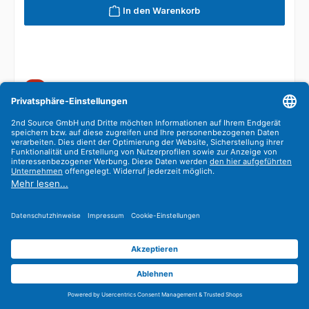
In den Warenkorb
Rabatt
%
HPE 331FLR-T 4x RJ-45 1GbE Server Ethernet
Adapter 629135-B22 789897-001 629133-002
Netzwerkadapter