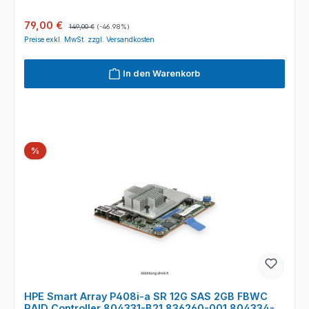
Verkaufspreis:
Regulärer Preis:
79,00 €
149,00 €
(-46.98%)
Preise exkl. MwSt. zzgl. Versandkosten
In den Warenkorb
Rabatt
%
HPE Smart Array P408i-a SR 12G SAS 2GB FBWC
RAID Controller 804331-B21 836260-001 804334-