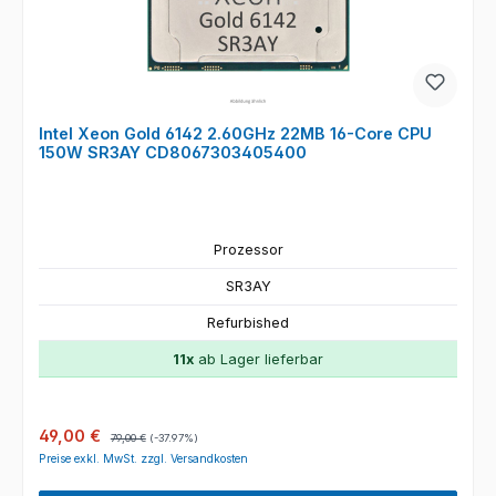
Intel Xeon Gold 6142 2.60GHz 22MB 16-Core CPU
150W SR3AY CD8067303405400
Prozessor
SR3AY
Refurbished
11x
ab Lager lieferbar
Verkaufspreis:
Regulärer Preis:
49,00 €
79,00 €
(-37.97%)
Preise exkl. MwSt. zzgl. Versandkosten