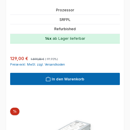
Prozessor
SRFPL
Refurbished
14x
ab Lager lieferbar
Verkaufspreis:
Regulärer Preis:
129,00 €
1.599,00 €
(-91.93%)
Preise exkl. MwSt. zzgl. Versandkosten
In den Warenkorb
Rabatt
%