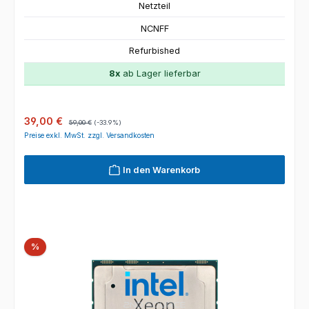
Netzteil
NCNFF
Refurbished
8x
ab Lager lieferbar
Verkaufspreis:
Regulärer Preis:
39,00 €
59,00 €
(-33.9%)
Preise exkl. MwSt. zzgl. Versandkosten
In den Warenkorb
Rabatt
%