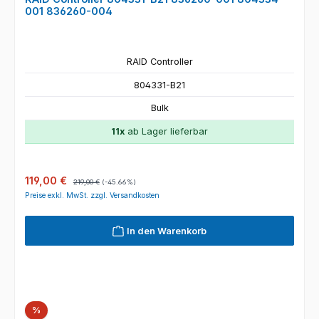
001 836260-004
RAID Controller
804331-B21
Bulk
11x
ab Lager lieferbar
Verkaufspreis:
Regulärer Preis:
119,00 €
219,00 €
(-45.66%)
Preise exkl. MwSt. zzgl. Versandkosten
In den Warenkorb
Rabatt
%