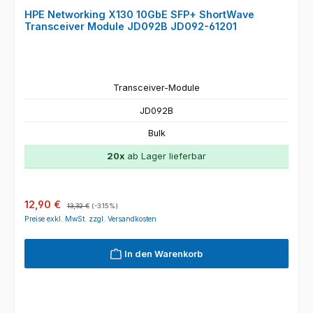
HPE Networking X130 10GbE SFP+ ShortWave
Transceiver Module JD092B JD092-61201
Transceiver-Module
JD092B
Bulk
20x
ab Lager lieferbar
Verkaufspreis:
Regulärer Preis:
12,90 €
13,32 €
(-3.15%)
Preise exkl. MwSt. zzgl. Versandkosten
In den Warenkorb