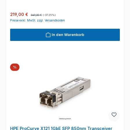
Verkaufspreis:
Regulärer Preis:
219,00 €
349,00 €
(-37.25%)
Preise exkl. MwSt. zzgl. Versandkosten
In den Warenkorb
Rabatt
%
HPE ProCurve X121 1GbE SFP 850nm Transceiver