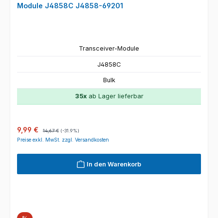
Module J4858C J4858-69201
Transceiver-Module
J4858C
Bulk
35x
ab Lager lieferbar
Verkaufspreis:
Regulärer Preis:
9,99 €
14,67 €
(-31.9%)
Preise exkl. MwSt. zzgl. Versandkosten
In den Warenkorb
Rabatt