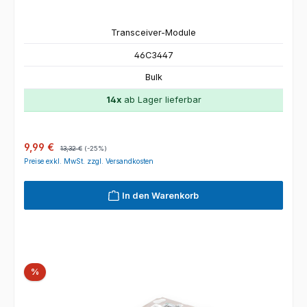
Transceiver-Module
46C3447
Bulk
14x
ab Lager lieferbar
Verkaufspreis:
Regulärer Preis:
9,99 €
13,32 €
(-25%)
Preise exkl. MwSt. zzgl. Versandkosten
In den Warenkorb
Rabatt
%