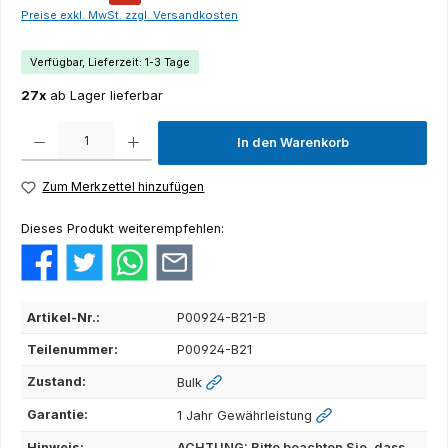
Preise exkl. MwSt. zzgl. Versandkosten
Verfügbar, Lieferzeit: 1-3 Tage
27x
ab Lager lieferbar
Produkt Anzahl: Gib den gewünschten Wert ein oder benutze die Schaltflächen um die Anza
In den Warenkorb
Zum Merkzettel hinzufügen
Dieses Produkt weiterempfehlen:
Artikel-Nr.:
P00924-B21-B
Teilenummer:
P00924-B21
Zustand:
Bulk
Garantie:
1 Jahr Gewährleistung
Hinweis:
ACHTUNG: Bitte beachten Sie, dass