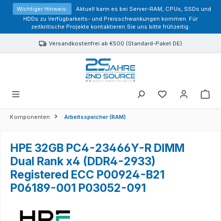
alt springen
Wichtiger Hinweis:
Aktuell kann es bei Server-RAM, CPUs, SSDs und
HDDs zu Verfügbarkeits- und Preisschwankungen kommen. Für
zeitkritische Projekte kontaktieren Sie uns bitte frühzeitig.
Versandkostenfrei ab €500 (Standard-Paket DE)
Sie haben 0 Prod
Komponenten
Arbeitsspeicher (RAM)
HPE 32GB PC4-23466Y-R DIMM
Dual Rank x4 (DDR4-2933)
Registered ECC P00924-B21
P06189-001 P03052-091