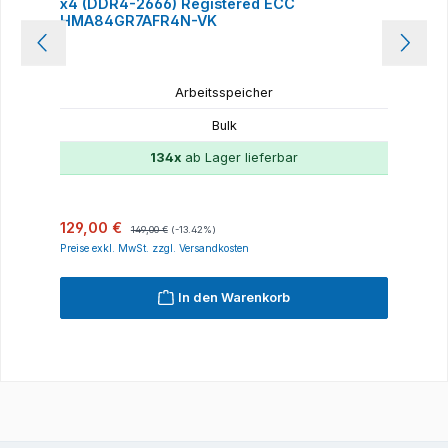
x4 (DDR4-2666) Registered ECC
HMA84GR7AFR4N-VK
Arbeitsspeicher
Bulk
134x
ab Lager lieferbar
Verkaufspreis:
Regulärer Preis:
129,00 €
149,00 €
(-13.42%)
Preise exkl. MwSt. zzgl. Versandkosten
In den Warenkorb