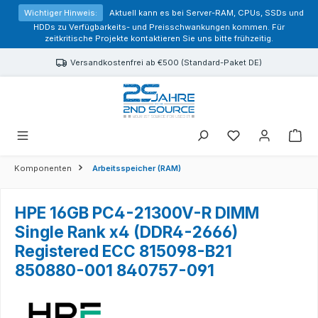
alt springen
Wichtiger Hinweis:
Aktuell kann es bei Server-RAM, CPUs, SSDs und
HDDs zu Verfügbarkeits- und Preisschwankungen kommen. Für
zeitkritische Projekte kontaktieren Sie uns bitte frühzeitig.
Versandkostenfrei ab €500 (Standard-Paket DE)
Sie haben 0 Prod
Komponenten
Arbeitsspeicher (RAM)
HPE 16GB PC4-21300V-R DIMM
Single Rank x4 (DDR4-2666)
Registered ECC 815098-B21
850880-001 840757-091