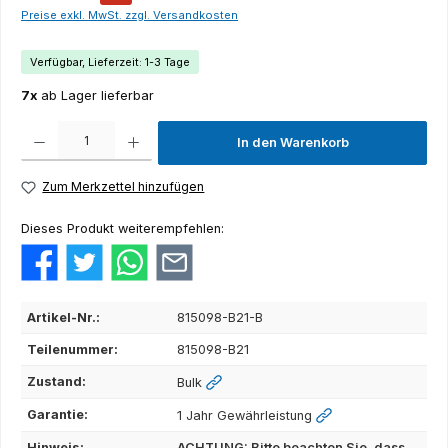
Preise exkl. MwSt. zzgl. Versandkosten
Verfügbar, Lieferzeit: 1-3 Tage
7x
ab Lager lieferbar
Produkt Anzahl: Gib den gewünschten Wert ein oder benutze die Schaltflächen um die Anza
In den Warenkorb
Zum Merkzettel hinzufügen
Dieses Produkt weiterempfehlen:
Artikel-Nr.:
815098-B21-B
Teilenummer:
815098-B21
Zustand:
Bulk
Garantie:
1 Jahr Gewährleistung
Hinweis:
ACHTUNG: Bitte beachten Sie, dass