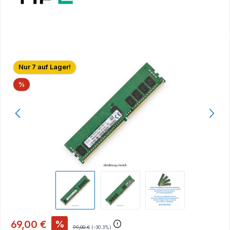
Bildergalerie überspringen
Nur 7 auf Lager!
Rabatt
%
69,00 €
%
99,00 €
(-30.3%)