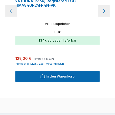
x4 (DDR4-2666) Registered ECC
HMA84GR7AFR4N-VK
Arbeitsspeicher
Bulk
134x
ab Lager lieferbar
Verkaufspreis:
Regulärer Preis:
129,00 €
149,00 €
(-13.42%)
Preise exkl. MwSt. zzgl. Versandkosten
In den Warenkorb