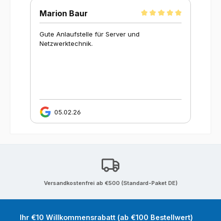
on Baur
Karoline
Anlaufstelle für Server und
Keine Massenware – me
erktechnik.
genau nach meinen W
zusammengestellt. So s
Kundenservice aus!
05.02.26
30.05.25
Versandkostenfrei ab €500 (Standard-Paket DE)
Ihr €10 Willkommensrabatt (ab €100 Bestellwert)