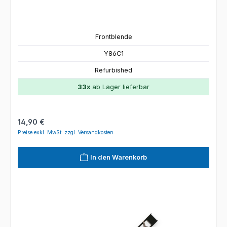
Frontblende
Y86C1
Refurbished
33x
ab Lager lieferbar
Regulärer Preis:
14,90 €
Preise exkl. MwSt. zzgl. Versandkosten
In den Warenkorb