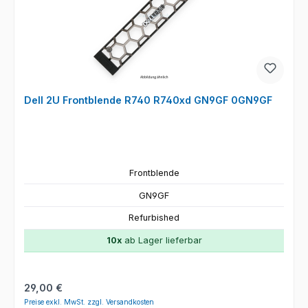
Dell 2U Frontblende R740 R740xd GN9GF 0GN9GF
Frontblende
GN9GF
Refurbished
10x
ab Lager lieferbar
Regulärer Preis:
29,00 €
Preise exkl. MwSt. zzgl. Versandkosten