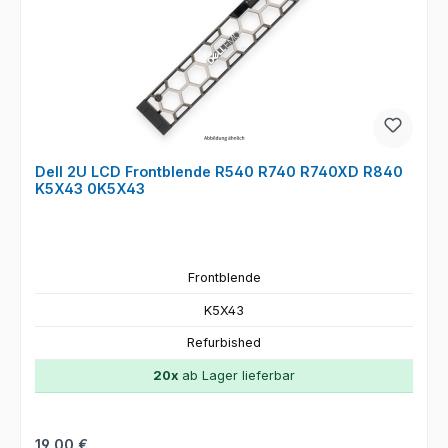
Dell 2U LCD Frontblende R540 R740 R740XD R840
K5X43 0K5X43
Frontblende
K5X43
Refurbished
20x
ab Lager lieferbar
Regulärer Preis:
19,00 €