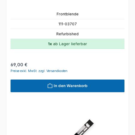
Frontblende
111-03707
Refurbished
1x
ab Lager lieferbar
Regulärer Preis:
69,00 €
Preise exkl. MwSt. zzgl. Versandkosten
In den Warenkorb