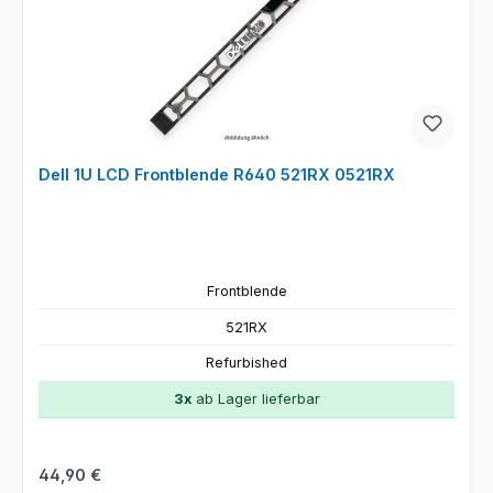
Dell 1U LCD Frontblende R640 521RX 0521RX
Frontblende
521RX
Refurbished
3x
ab Lager lieferbar
Regulärer Preis:
44,90 €