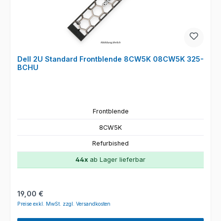
Dell 2U Standard Frontblende 8CW5K 08CW5K 325-
BCHU
Frontblende
8CW5K
Refurbished
44x
ab Lager lieferbar
Regulärer Preis:
19,00 €
Preise exkl. MwSt. zzgl. Versandkosten