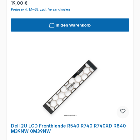
Regulärer Preis:
19,00 €
Preise exkl. MwSt. zzgl. Versandkosten
In den Warenkorb
Dell 2U LCD Frontblende R540 R740 R740XD R840
M39NW 0M39NW