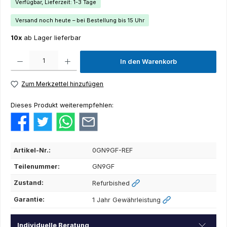
Verfügbar, Lieferzeit: 1-3 Tage
Versand noch heute – bei Bestellung bis 15 Uhr
10x
ab Lager lieferbar
Produkt Anzahl: Gib den gewünschten Wert ein oder benutze die Schaltflächen um die Anza
In den Warenkorb
Zum Merkzettel hinzufügen
Dieses Produkt weiterempfehlen:
Artikel-Nr.:
0GN9GF-REF
Teilenummer:
GN9GF
Zustand:
Refurbished
Garantie:
1 Jahr Gewährleistung
Individuelle Beratung