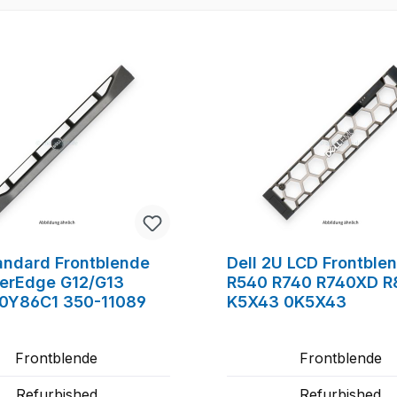
tandard Frontblende
Dell 2U LCD Frontble
erEdge G12/G13
R540 R740 R740XD R
0Y86C1 350-11089
K5X43 0K5X43
Frontblende
Frontblende
Refurbished
Refurbished