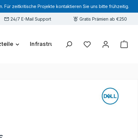
 zeitkritische Projekte kontaktieren Sie uns bitte frühzeitig.
24/7 E-Mail Support
Gratis Prämien ab €250
teile
Infrastruktur
Hardware-Deals
Sie haben 0 Produkte 