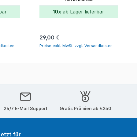
bar
10x
ab Lager lieferbar
orb
In den Warenkorb
Regulärer Preis:
29,00 €
ndkosten
Preise exkl. MwSt. zzgl. Versandkosten
24/7 E-Mail Support
Gratis Prämien ab €250
etzt für