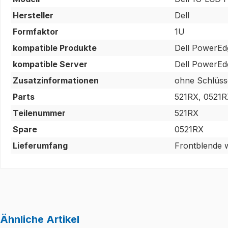
Hersteller
Dell
Formfaktor
1U
kompatible Produkte
Dell PowerE
kompatible Server
Dell PowerE
Zusatzinformationen
ohne Schlüss
Parts
521RX, 0521
Teilenummer
521RX
Spare
0521RX
Lieferumfang
Frontblende w
Ähnliche Artikel