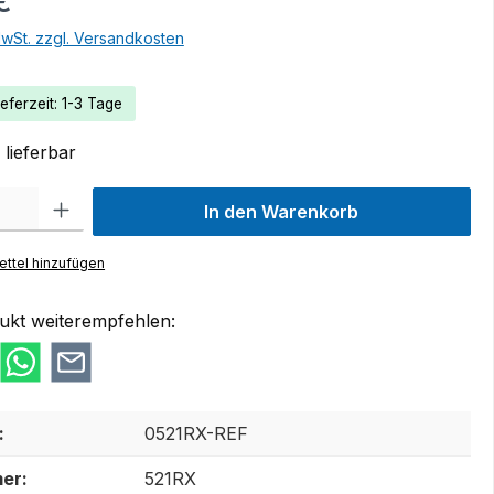
€
MwSt. zzgl. Versandkosten
eferzeit: 1-3 Tage
lieferbar
 Gib den gewünschten Wert ein oder benutze die Schaltflächen um die Anzah
In den Warenkorb
ttel hinzufügen
ukt weiterempfehlen:
:
0521RX-REF
er:
521RX