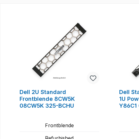
Produktgalerie überspringen
Dell 2U Standard
Dell S
Frontblende 8CW5K
1U Pow
08CW5K 325-BCHU
Y86C1 
Frontblende
Refurbished