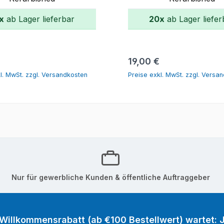
x
ab Lager lieferbar
20x
ab Lager liefer
In den Warenkorb
In den Warenk
r Preis:
Regulärer Preis:
19,00 €
l. MwSt. zzgl. Versandkosten
Preise exkl. MwSt. zzgl. Versa
Nur für gewerbliche Kunden & öffentliche Auftraggeber
 Willkommensrabatt (ab €100 Bestellwert) wartet: J