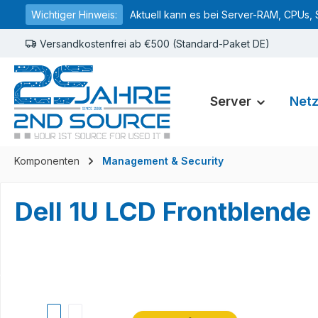
Wichtiger Hinweis:
Aktuell kann es bei Server-RAM, CPUs, 
springen
Zur Hauptnavigation springen
Versandkostenfrei ab €500 (Standard-Paket DE)
Server
Net
Komponenten
Management & Security
Dell 1U LCD Frontblend
Bildergalerie überspringen