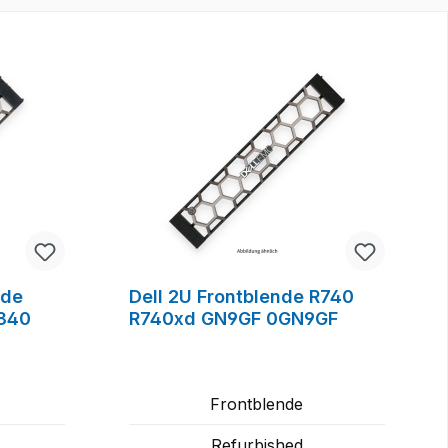
nde
Dell 2U Frontblende R740
840
R740xd GN9GF 0GN9GF
Frontblende
Refurbished