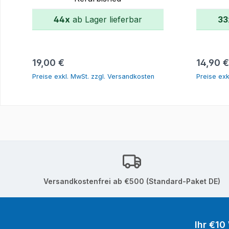
44x
ab Lager lieferbar
33
In den Warenkorb
Regulärer Preis:
Reguläre
19,00 €
14,90 €
Preise exkl. MwSt. zzgl. Versandkosten
Preise exk
Versandkostenfrei ab €500 (Standard-Paket DE)
Ihr €10