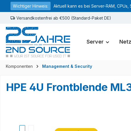
Wichtiger Hinweis:
Aktuell kann es bei Server-RAM, CPUs, 
springen
Zur Hauptnavigation springen
Versandkostenfrei ab €500 (Standard-Paket DE)
Server
Net
Komponenten
Management & Security
HPE 4U Frontblende ML
Bildergalerie überspringen