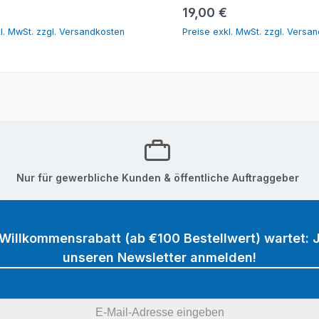
In den Warenkorb
In den Warenk
r Preis:
Regulärer Preis:
19,00 €
l. MwSt. zzgl. Versandkosten
Preise exkl. MwSt. zzgl. Versa
Nur für gewerbliche Kunden & öffentliche Auftraggeber
 Willkommensrabatt (ab €100 Bestellwert) wartet: J
unseren Newsletter anmelden!