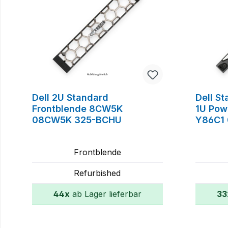
Dell 2U Standard
Dell S
Frontblende 8CW5K
1U Pow
08CW5K 325-BCHU
Y86C1 
Frontblende
Refurbished
44x
ab Lager lieferbar
33