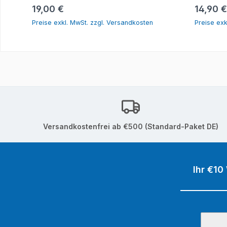
In den Warenkorb
Regulärer Preis:
Reguläre
19,00 €
14,90 €
Preise exkl. MwSt. zzgl. Versandkosten
Preise exk
Versandkostenfrei ab €500 (Standard-Paket DE)
Ihr €10