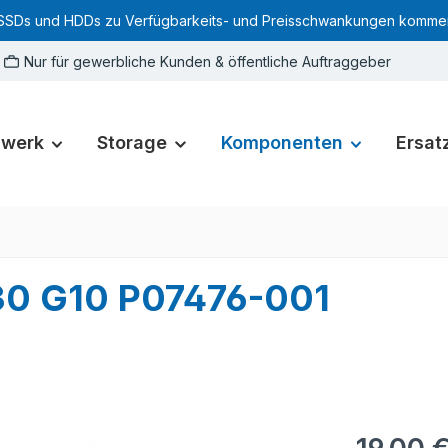
SSDs und HDDs zu Verfügbarkeits- und Preisschwankungen kommen. Für
Nur für gewerbliche Kunden & öffentliche Auftraggeber
zwerk
Storage
Komponenten
Ersatz
30 G10 P07476-001