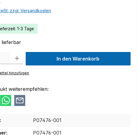
€
MwSt. zzgl. Versandkosten
eferzeit: 1-3 Tage
lieferbar
 Gib den gewünschten Wert ein oder benutze die Schaltflächen um die Anzah
In den Warenkorb
ttel hinzufügen
ukt weiterempfehlen:
:
P07476-001
er:
P07476-001