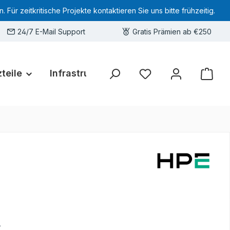
 zeitkritische Projekte kontaktieren Sie uns bitte frühzeitig.
24/7 E-Mail Support
Gratis Prämien ab €250
teile
Infrastruktur
Hardware-Deals
Sie haben 0 Produkte 