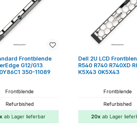
tandard Frontblende
Dell 2U LCD Frontble
erEdge G12/G13
R540 R740 R740XD R
0Y86C1 350-11089
K5X43 0K5X43
Frontblende
Frontblende
Refurbished
Refurbished
x
ab Lager lieferbar
20x
ab Lager liefer