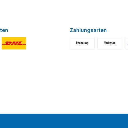
ten
Zahlungsarten
niertes Bild 1
Benutzerdefiniertes Bild 2
Benutzerdefiniertes Bild 1
Benutzerdefini
B