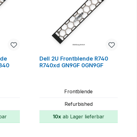
nde
Dell 2U Frontblende R740
840
R740xd GN9GF 0GN9GF
Frontblende
Refurbished
bar
10x
ab Lager lieferbar