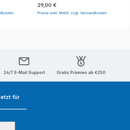
orb
In den Warenkorb
Regulärer Preis:
29,00 €
ndkosten
Preise exkl. MwSt. zzgl. Versandkosten
24/7 E-Mail Support
Gratis Prämien ab €250
etzt für