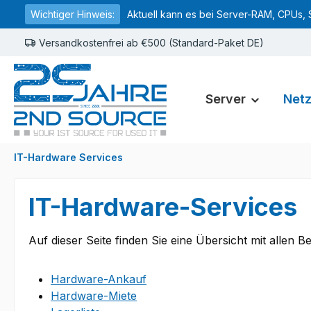
Wichtiger Hinweis:
Aktuell kann es bei Server-RAM, CPUs, 
springen
Zur Hauptnavigation springen
Versandkostenfrei ab €500 (Standard-Paket DE)
Server
Net
IT-Hardware Services
IT-Hardware-Services
Auf dieser Seite finden Sie eine Übersicht mit alle
Hardware-Ankauf
Hardware-Miete