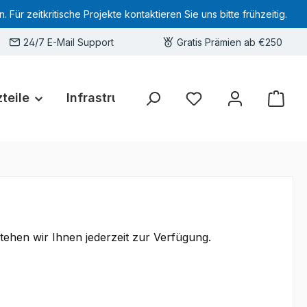
 zeitkritische Projekte kontaktieren Sie uns bitte frühzeitig.
24/7 E-Mail Support
Gratis Prämien ab €250
teile
Infrastruktur
Hardware-Deals
Sie haben 0 Produkte 
tehen wir Ihnen jederzeit zur Verfügung.