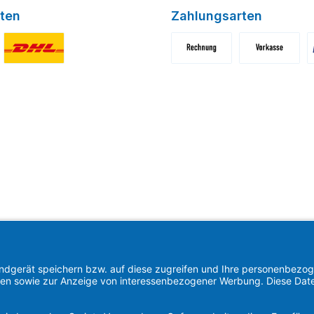
ten
Zahlungsarten
niertes Bild 1
Benutzerdefiniertes Bild 2
Benutzerdefiniertes Bild 1
Benutzerdefini
B
Find us on