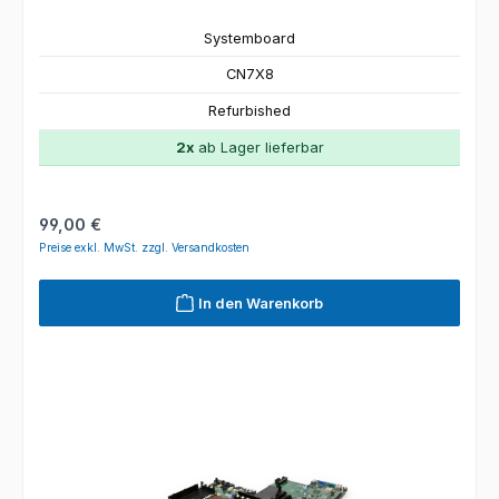
Systemboard
CN7X8
Refurbished
2x
ab Lager lieferbar
Regulärer Preis:
99,00 €
Preise exkl. MwSt. zzgl. Versandkosten
In den Warenkorb