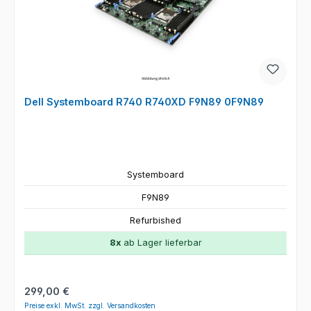
Dell Systemboard R740 R740XD F9N89 0F9N89
Systemboard
F9N89
Refurbished
8x
ab Lager lieferbar
Regulärer Preis:
299,00 €
Preise exkl. MwSt. zzgl. Versandkosten