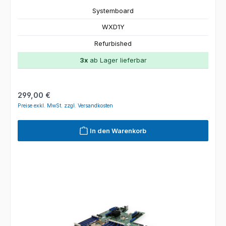
Systemboard
WXD1Y
Refurbished
3x
ab Lager lieferbar
Regulärer Preis:
299,00 €
Preise exkl. MwSt. zzgl. Versandkosten
In den Warenkorb