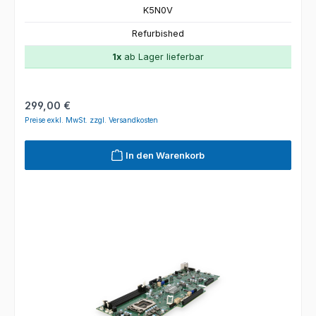
K5N0V
Refurbished
1x
ab Lager lieferbar
Regulärer Preis:
299,00 €
Preise exkl. MwSt. zzgl. Versandkosten
In den Warenkorb