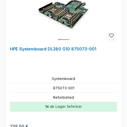
HPE Systemboard DL380 G10 875073-001
Systemboard
875073-001
Refurbished
1x
ab Lager lieferbar
Regulärer Preis:
239,00 €