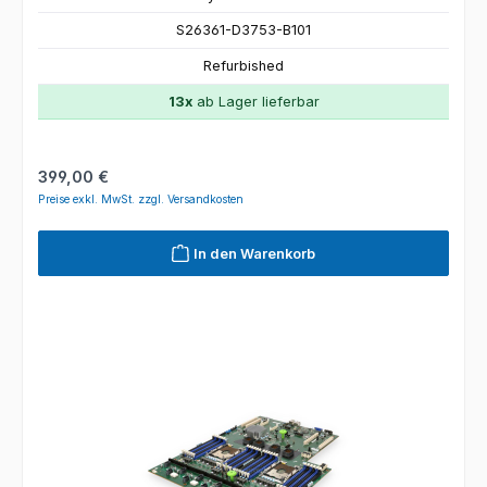
S26361-D3753-B101
Refurbished
13x
ab Lager lieferbar
Regulärer Preis:
399,00 €
Preise exkl. MwSt. zzgl. Versandkosten
In den Warenkorb