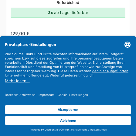
Refurbished
3x
ab Lager lieferbar
Regulärer Preis:
129,00 €
Preise exkl. MwSt. zzgl. Versandkosten
In den Warenkorb