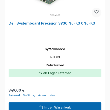
Dell Systemboard Precision 3930 NJFK3 0NJFK3
Systemboard
NJFK3
Refurbished
1x
ab Lager lieferbar
Regulärer Preis:
349,00 €
Preise exkl. MwSt. zzgl. Versandkosten
In den Warenkorb