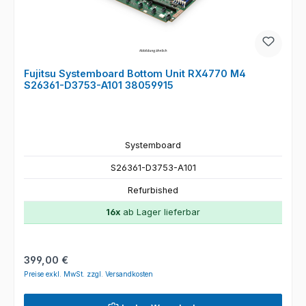
Fujitsu Systemboard Bottom Unit RX4770 M4
S26361-D3753-A101 38059915
Systemboard
S26361-D3753-A101
Refurbished
16x
ab Lager lieferbar
Regulärer Preis:
399,00 €
Preise exkl. MwSt. zzgl. Versandkosten