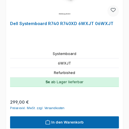
Dell Systemboard R740 R740XD 6WXJT 06WXJT
Systemboard
6WXJT
Refurbished
5x
ab Lager lieferbar
Regulärer Preis:
299,00 €
Preise exkl. MwSt. zzgl. Versandkosten
In den Warenkorb