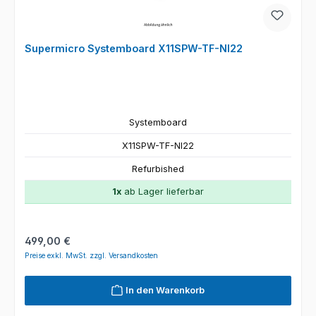
Supermicro Systemboard X11SPW-TF-NI22
Systemboard
X11SPW-TF-NI22
Refurbished
1x
ab Lager lieferbar
Regulärer Preis:
499,00 €
Preise exkl. MwSt. zzgl. Versandkosten
In den Warenkorb