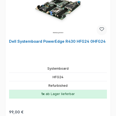
Dell Systemboard PowerEdge R430 HFG24 0HFG24
Systemboard
HFG24
Refurbished
1x
ab Lager lieferbar
Regulärer Preis:
99,00 €