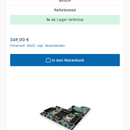
665G9
Refurbished
1x
ab Lager lieferbar
Regulärer Preis:
349,00 €
Preise exkl. MwSt. zzgl. Versandkosten
In den Warenkorb