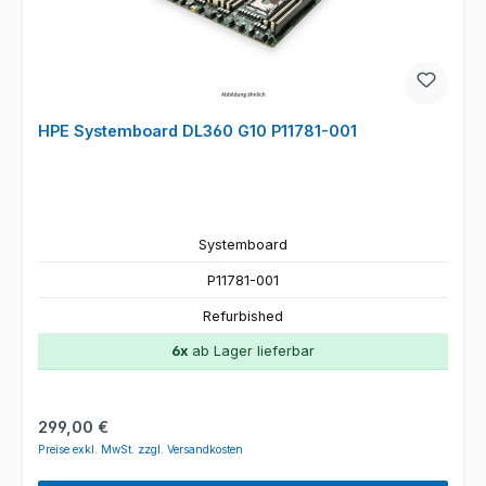
HPE Systemboard DL360 G10 P11781-001
Systemboard
P11781-001
Refurbished
6x
ab Lager lieferbar
Regulärer Preis:
299,00 €
Preise exkl. MwSt. zzgl. Versandkosten