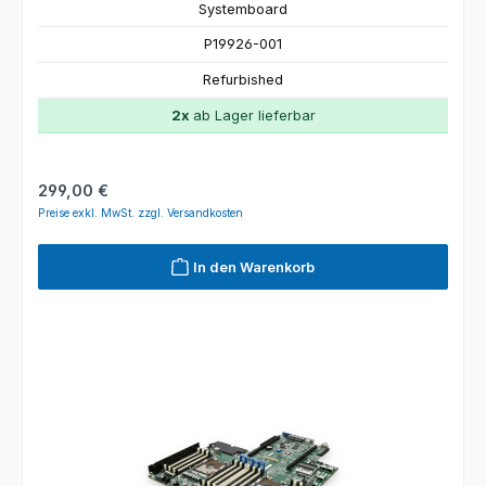
Systemboard
P19926-001
Refurbished
2x
ab Lager lieferbar
Regulärer Preis:
299,00 €
Preise exkl. MwSt. zzgl. Versandkosten
In den Warenkorb