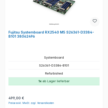
Fujitsu Systemboard RX2540 M5 S26361-D3384-
B101 38062496
Systemboard
S26361-D3384-B101
Refurbished
1x
ab Lager lieferbar
Regulärer Preis:
499,00 €
Preise exkl. MwSt. zzgl. Versandkosten