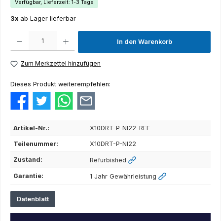
Verfügbar, Lieferzeit: 1-3 Tage
3x
ab Lager lieferbar
Produkt Anzahl: Gib den gewünschten Wert ein oder benutze die Schaltflächen um die Anza
In den Warenkorb
Zum Merkzettel hinzufügen
Dieses Produkt weiterempfehlen:
Artikel-Nr.:
X10DRT-P-NI22-REF
Teilenummer:
X10DRT-P-NI22
Zustand:
Refurbished
Garantie:
1 Jahr Gewährleistung
Datenblatt