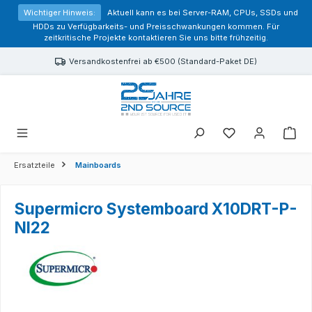
alt springen
Wichtiger Hinweis:
Aktuell kann es bei Server-RAM, CPUs, SSDs und
HDDs zu Verfügbarkeits- und Preisschwankungen kommen. Für
zeitkritische Projekte kontaktieren Sie uns bitte frühzeitig.
Versandkostenfrei ab €500 (Standard-Paket DE)
Sie haben 0 Prod
Ersatzteile
Mainboards
Supermicro Systemboard X10DRT-P-
NI22