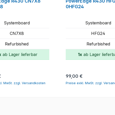
Edge R430 CN7X8
PowerEdge R430 HF
X8
0HFG24
Systemboard
Systemboard
CN7X8
HFG24
Refurbished
Refurbished
x
ab Lager lieferbar
1x
ab Lager lieferb
In den Warenkorb
In den Warenko
er Preis:
Regulärer Preis:
€
99,00 €
kl. MwSt. zzgl. Versandkosten
Preise exkl. MwSt. zzgl. Versa