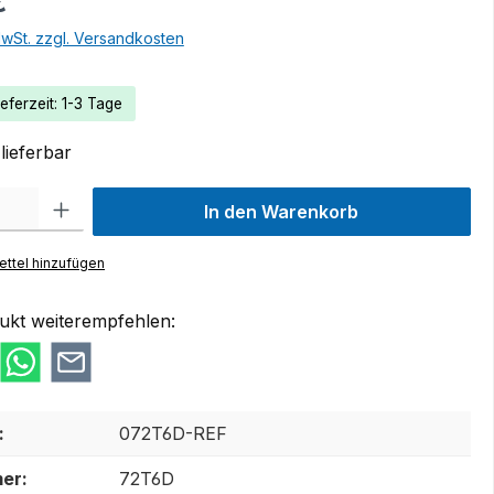
€
MwSt. zzgl. Versandkosten
eferzeit: 1-3 Tage
lieferbar
 Gib den gewünschten Wert ein oder benutze die Schaltflächen um die Anzah
In den Warenkorb
ttel hinzufügen
ukt weiterempfehlen:
:
072T6D-REF
er:
72T6D