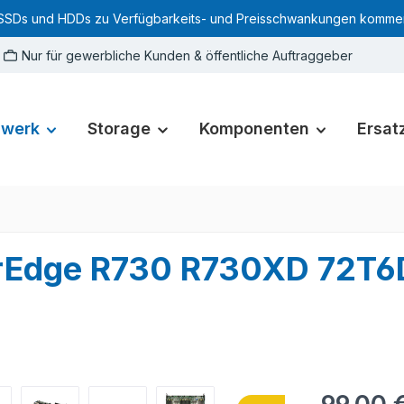
SSDs und HDDs zu Verfügbarkeits- und Preisschwankungen kommen. Für
Nur für gewerbliche Kunden & öffentliche Auftraggeber
zwerk
Storage
Komponenten
Ersatz
erEdge R730 R730XD 72T