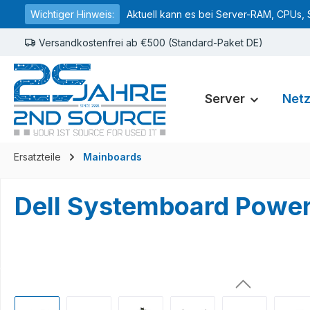
Wichtiger Hinweis:
Aktuell kann es bei Server-RAM, CPUs, 
springen
Zur Hauptnavigation springen
Versandkostenfrei ab €500 (Standard-Paket DE)
Server
Net
Ersatzteile
Mainboards
Dell Systemboard Pow
Bildergalerie überspringen