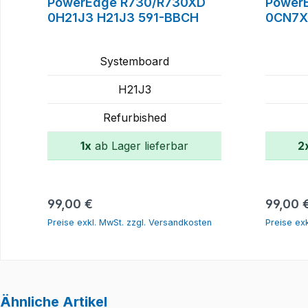
PowerEdge R730/R730XD
Power
0H21J3 H21J3 591-BBCH
0CN7
Systemboard
H21J3
Refurbished
1x
ab Lager lieferbar
2
In den Warenkorb
Regulärer Preis:
Regulär
99,00 €
99,00 
Preise exkl. MwSt. zzgl. Versandkosten
Preise ex
Ähnliche Artikel