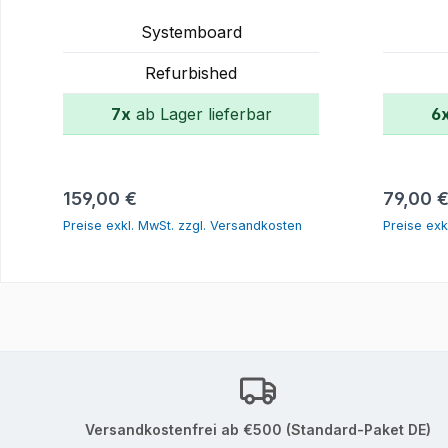
Systemboard
Refurbished
7x
ab Lager lieferbar
6
In den Warenkorb
Regulärer Preis:
Reguläre
159,00 €
79,00 
Preise exkl. MwSt. zzgl. Versandkosten
Preise exk
Versandkostenfrei ab €500 (Standard-Paket DE)