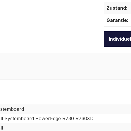
Zustand:
Garantie:
Individue
stemboard
ll Systemboard PowerEdge R730 R730XD
ll