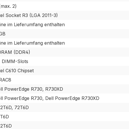
(max. 2)
tel Socket R3 (LGA 2011-3)
ine im Lieferumfang enthalten
GB
ine im Lieferumfang enthalten
DRAM (DDR4)
 DIMM-Slots
tel C610 Chipset
DRAC8
ll PowerEdge R730, R730XD
ll PowerEdge R730, Dell PowerEdge R730XD
2T6D, 72T6D
2T6D
72T6D