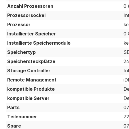
Anzahl Prozessoren
0 
Prozessorsockel
In
Prozessor
ke
Installierter Speicher
0 
Installierte Speichermodule
ke
Speichertyp
S
Speichersteckplätze
24
Storage Controller
In
Remote Management
i
kompatible Produkte
De
kompatible Server
De
Parts
07
Teilenummer
7
Spare
0