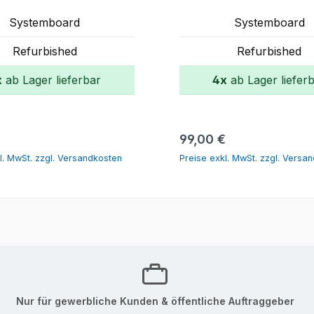
Systemboard
Systemboard
Refurbished
Refurbished
x
ab Lager lieferbar
4x
ab Lager liefer
In den Warenkorb
In den Warenk
r Preis:
Regulärer Preis:
€
99,00 €
l. MwSt. zzgl. Versandkosten
Preise exkl. MwSt. zzgl. Versa
Nur für gewerbliche Kunden & öffentliche Auftraggeber