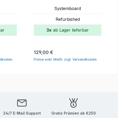
Systemboard
Refurbished
bar
3x
ab Lager lieferbar
orb
In den Warenkorb
Regulärer Preis:
129,00 €
ndkosten
Preise exkl. MwSt. zzgl. Versandkosten
24/7 E-Mail Support
Gratis Prämien ab €250