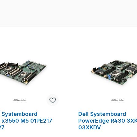
 Systemboard
Dell Systemboard
 x3550 M5 01PE217
PowerEdge R430 3X
27
03XKDV