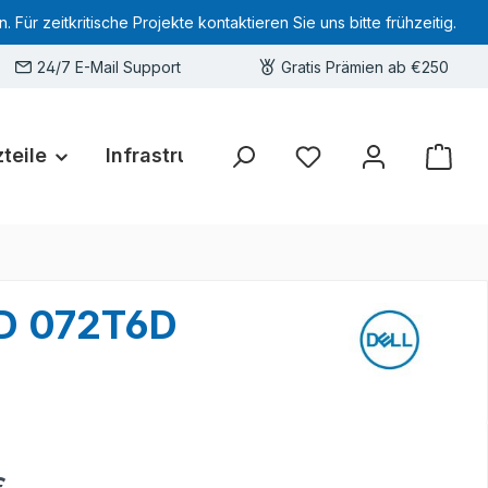
 zeitkritische Projekte kontaktieren Sie uns bitte frühzeitig.
24/7 E-Mail Support
Gratis Prämien ab €250
teile
Infrastruktur
Hardware-Deals
Sie haben 0 Produkte 
6D 072T6D