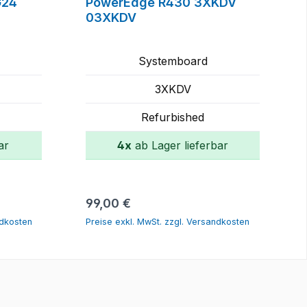
G24
PowerEdge R430 3XKDV
03XKDV
Systemboard
3XKDV
Refurbished
ar
4x
ab Lager lieferbar
rb
In den Warenkorb
Regulärer Preis:
99,00 €
ndkosten
Preise exkl. MwSt. zzgl. Versandkosten