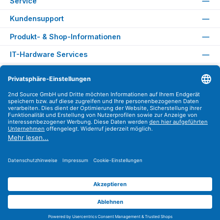
Service
Kundensupport
Produkt- & Shop-Informationen
IT-Hardware Services
Rechtliches
Versandarten
Zahlungsarten
Sicher Einkaufen
Find us on
Instagram
YouTube
WhatsApp
LinkedIn
Xing
Alle Preise exkl. gesetzl. Mehrwertsteuer zzgl.
Versandkosten
.
© 2026 2nd Source GmbH - Alle Rechte vorbehalten. Theme by
ThemeWare®