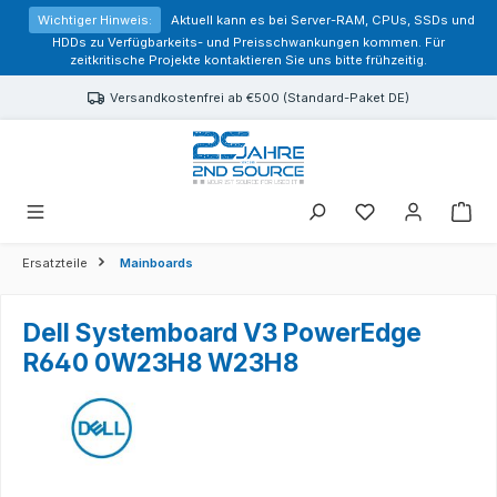
alt springen
Wichtiger Hinweis:
Aktuell kann es bei Server-RAM, CPUs, SSDs und
HDDs zu Verfügbarkeits- und Preisschwankungen kommen. Für
zeitkritische Projekte kontaktieren Sie uns bitte frühzeitig.
Versandkostenfrei ab €500 (Standard-Paket DE)
Sie haben 0 Prod
Ersatzteile
Mainboards
Dell Systemboard V3 PowerEdge
R640 0W23H8 W23H8