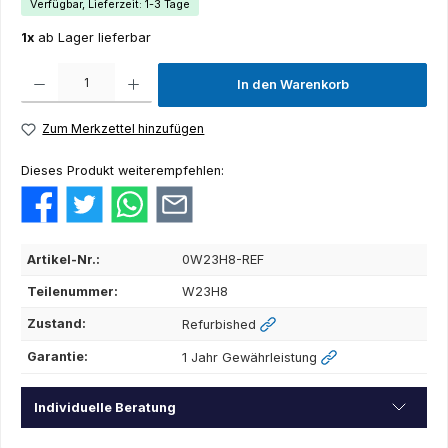
Verfügbar, Lieferzeit: 1-3 Tage
1x
ab Lager lieferbar
Produkt Anzahl: Gib den gewünschten Wert ein oder benutze die Schaltflächen um die Anza
In den Warenkorb
Zum Merkzettel hinzufügen
Dieses Produkt weiterempfehlen:
Artikel-Nr.:
0W23H8-REF
Teilenummer:
W23H8
Zustand:
Refurbished
Garantie:
1 Jahr Gewährleistung
Individuelle Beratung