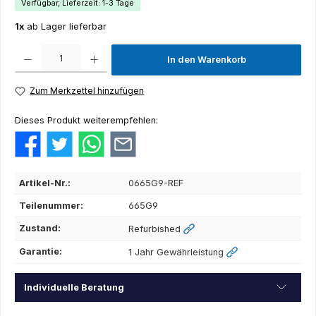
Verfügbar, Lieferzeit: 1-3 Tage
1x
ab Lager lieferbar
Produkt Anzahl: Gib den gewünschten Wert ein oder benutze die Schaltflächen um die Anza
In den Warenkorb
Zum Merkzettel hinzufügen
Dieses Produkt weiterempfehlen:
Artikel-Nr.:
0665G9-REF
Teilenummer:
665G9
Zustand:
Refurbished
Garantie:
1 Jahr Gewährleistung
Individuelle Beratung