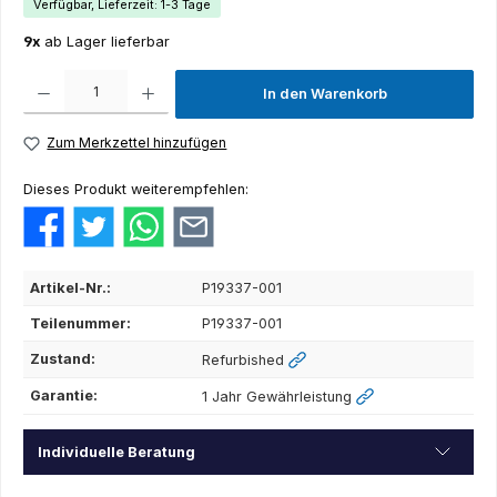
Verfügbar, Lieferzeit: 1-3 Tage
9x
ab Lager lieferbar
Produkt Anzahl: Gib den gewünschten Wert ein oder benutze die Schaltflächen um die Anza
In den Warenkorb
Zum Merkzettel hinzufügen
Dieses Produkt weiterempfehlen:
Artikel-Nr.:
P19337-001
Teilenummer:
P19337-001
Zustand:
Refurbished
Garantie:
1 Jahr Gewährleistung
Individuelle Beratung