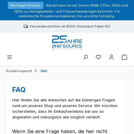
alt springen
Wichtiger Hinweis:
Aktuell kann es bei Server-RAM, CPUs, SSDs und
HDDs zu Verfügbarkeits- und Preisschwankungen kommen. Für
zeitkritische Projekte kontaktieren Sie uns bitte frühzeitig.
Versandkostenfrei ab €500 (Standard-Paket DE)
Sie haben 0 Prod
Kundensupport
FAQ
FAQ
Hier finden Sie alle Antworten auf die bisherigen Fragen
rund um unseren Shop und unseren Service. Wir möchten
sicherstellen, dass Ihr Einkaufserlebnis bei uns so
angenehm und reibungslos wie möglich verläuft.
Wenn Sie eine Frage haben, die hier nicht