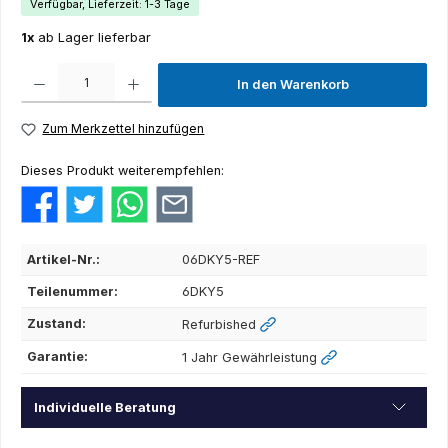
Verfügbar, Lieferzeit: 1-3 Tage
1x
ab Lager lieferbar
Produkt Anzahl: Gib den gewünschten Wert ein oder benutze die Schaltflächen um die Anza
In den Warenkorb
Zum Merkzettel hinzufügen
Dieses Produkt weiterempfehlen:
Artikel-Nr.:
06DKY5-REF
Teilenummer:
6DKY5
Zustand:
Refurbished
Garantie:
1 Jahr Gewährleistung
Individuelle Beratung