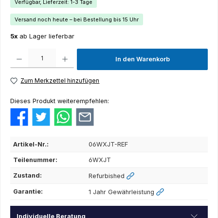
Verfügbar, Lieferzeit: 1-3 Tage
Versand noch heute – bei Bestellung bis 15 Uhr
5x
ab Lager lieferbar
Produkt Anzahl: Gib den gewünschten Wert ein oder benutze die Schaltflächen um die Anza
In den Warenkorb
Zum Merkzettel hinzufügen
Dieses Produkt weiterempfehlen:
Artikel-Nr.:
06WXJT-REF
Teilenummer:
6WXJT
Zustand:
Refurbished
Garantie:
1 Jahr Gewährleistung
Individuelle Beratung