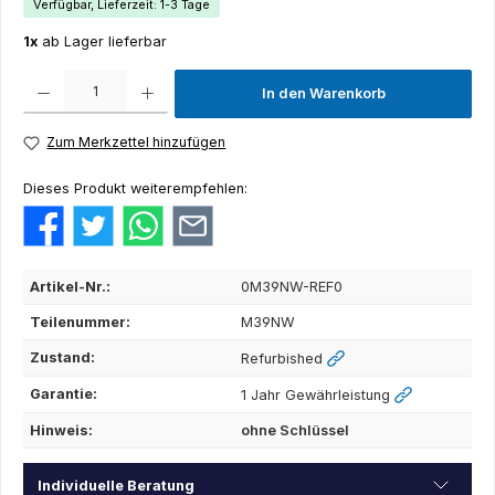
Verfügbar, Lieferzeit: 1-3 Tage
1x
ab Lager lieferbar
Produkt Anzahl: Gib den gewünschten Wert ein oder benutze die Schaltflächen um die Anza
In den Warenkorb
Zum Merkzettel hinzufügen
Dieses Produkt weiterempfehlen:
Artikel-Nr.:
0M39NW-REF0
Teilenummer:
M39NW
Zustand:
Refurbished
Garantie:
1 Jahr Gewährleistung
Hinweis:
ohne Schlüssel
Individuelle Beratung