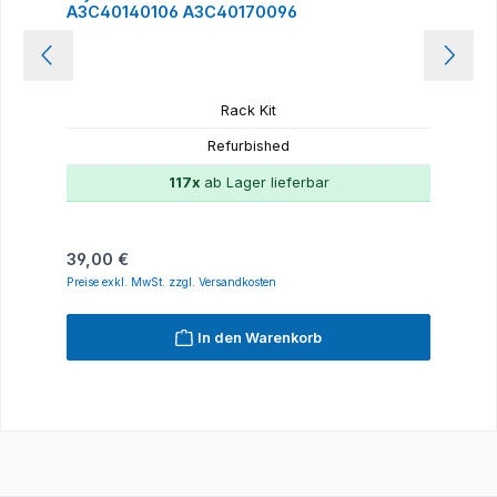
A3C40140106 A3C40170096
Rack Kit
Refurbished
117x
ab Lager lieferbar
Regulärer Preis:
39,00 €
Preise exkl. MwSt. zzgl. Versandkosten
In den Warenkorb