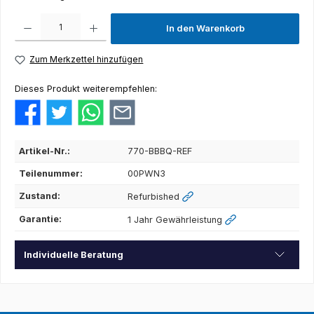
Produkt Anzahl: Gib den gewünschten Wert ein oder benutze die Schaltflächen um die Anza
In den Warenkorb
Zum Merkzettel hinzufügen
Dieses Produkt weiterempfehlen:
Artikel-Nr.:
770-BBBQ-REF
Teilenummer:
00PWN3
Zustand:
Refurbished
Garantie:
1 Jahr Gewährleistung
Individuelle Beratung