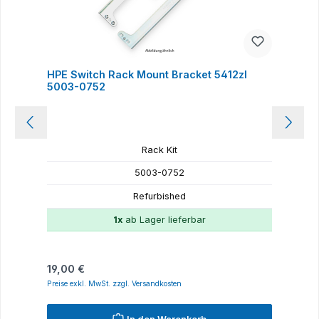
HPE Switch Rack Mount Bracket 5412zl
U
5003-0752
Rack Kit
5003-0752
Refurbished
1x
ab Lager lieferbar
Regulärer Preis:
R
19,00 €
1
Preise exkl. MwSt. zzgl. Versandkosten
P