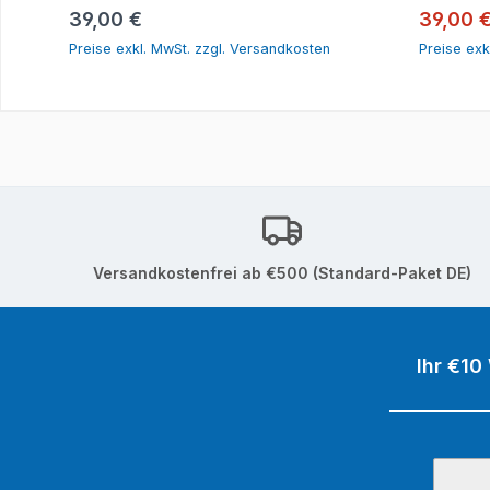
In den Warenkorb
Regulärer Preis:
Verkauf
39,00 €
39,00 
Preise exkl. MwSt. zzgl. Versandkosten
Preise exk
Versandkostenfrei ab €500 (Standard-Paket DE)
Ihr €10