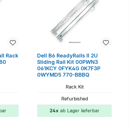
ll Rack
Dell B6 ReadyRails II 2U
180
Sliding Rail Kit 00PWN3
061KCY 0FYK4G 0K7F3P
0WYMD5 770-BBBQ
Rack Kit
Refurbished
bar
24x
ab Lager lieferbar