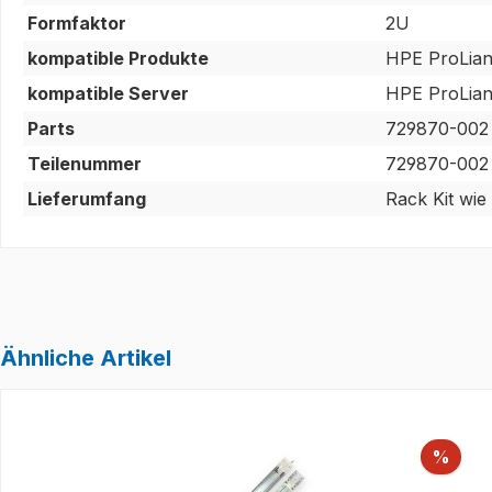
Formfaktor
2U
kompatible Produkte
HPE ProLia
kompatible Server
HPE ProLia
Parts
729870-002
Teilenummer
729870-002
Lieferumfang
Rack Kit wie
Ähnliche Artikel
Produktgalerie überspringen
Raba
%