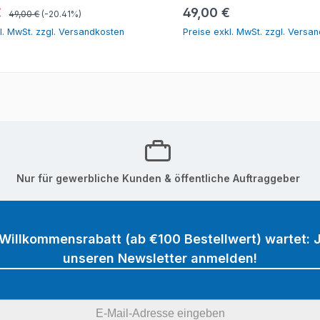
In den Warenkorb
In den Warenk
Regulärer Preis:
spreis:
Regulärer Preis:
€
49,00 €
49,00 €
(-20.41%)
l. MwSt. zzgl. Versandkosten
Preise exkl. MwSt. zzgl. Versa
Nur für gewerbliche Kunden & öffentliche Auftraggeber
 Willkommensrabatt (ab €100 Bestellwert) wartet: J
unseren Newsletter anmelden!