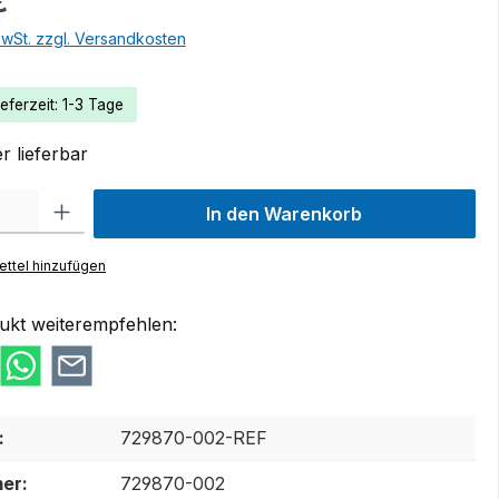
€
MwSt. zzgl. Versandkosten
eferzeit: 1-3 Tage
r lieferbar
 Gib den gewünschten Wert ein oder benutze die Schaltflächen um die Anzah
In den Warenkorb
ttel hinzufügen
ukt weiterempfehlen:
:
729870-002-REF
er:
729870-002