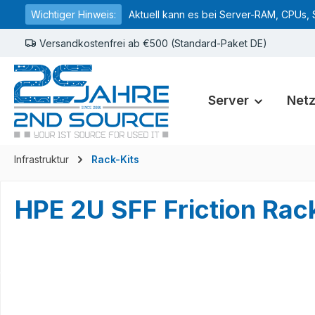
Wichtiger Hinweis:
Aktuell kann es bei Server-RAM, CPUs, 
springen
Zur Hauptnavigation springen
Versandkostenfrei ab €500 (Standard-Paket DE)
Server
Net
Infrastruktur
Rack-Kits
HPE 2U SFF Friction Ra
Bildergalerie überspringen