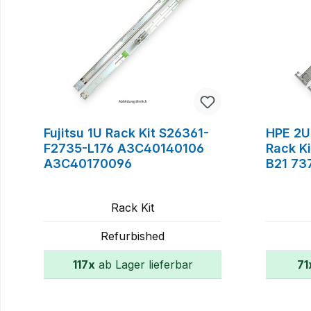
Fujitsu 1U Rack Kit S26361-
HPE 2U 
F2735-L176 A3C40140106
Rack K
A3C40170096
B21 73
Rack Kit
Refurbished
117x
ab Lager lieferbar
71