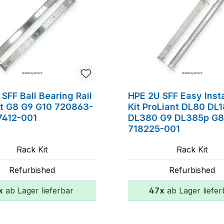
SFF Ball Bearing Rail
HPE 2U SFF Easy Insta
it G8 G9 G10 720863-
Kit ProLiant DL80 DL
7412-001
DL380 G9 DL385p G8
718225-001
Rack Kit
Rack Kit
Refurbished
Refurbished
x
ab Lager lieferbar
47x
ab Lager liefer