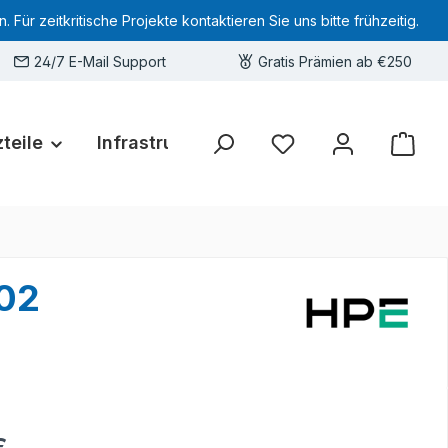
 zeitkritische Projekte kontaktieren Sie uns bitte frühzeitig.
24/7 E-Mail Support
Gratis Prämien ab €250
teile
Infrastruktur
Hardware-Deals
Sie haben 0 Produkte 
002