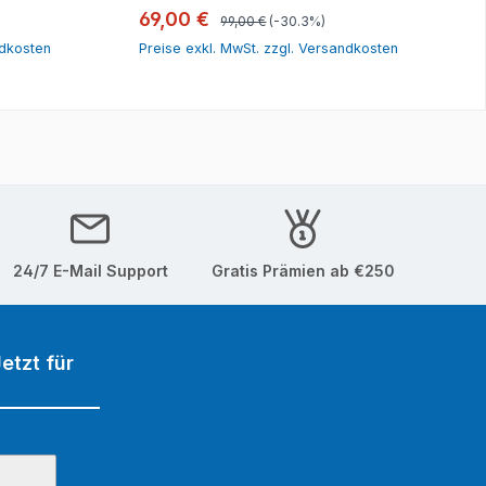
orb
In den Warenkorb
Regulärer Preis:
Verkaufspreis:
69,00 €
99,00 €
(-30.3%)
ndkosten
Preise exkl. MwSt. zzgl. Versandkosten
24/7 E-Mail Support
Gratis Prämien ab €250
etzt für