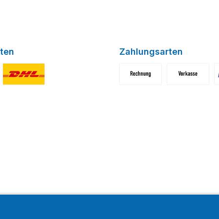
ten
Zahlungsarten
niertes Bild 1
Benutzerdefiniertes Bild 2
Benutzerdefiniertes Bild 1
Benutzerdefini
B