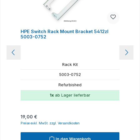
HPE Switch Rack Mount Bracket 5412zl
U
5003-0752
Rack Kit
5003-0752
Refurbished
1x
ab Lager lieferbar
Regulärer Preis:
R
19,00 €
1
Preise exkl. MwSt. zzgl. Versandkosten
P
In den Warenkorb