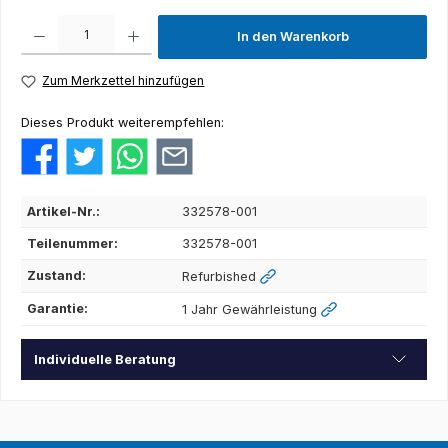
Produkt Anzahl: Gib den gewünschten Wert ein oder benutze die Schaltflächen um die Anza
In den Warenkorb
Zum Merkzettel hinzufügen
Dieses Produkt weiterempfehlen:
Artikel-Nr.:
332578-001
Teilenummer:
332578-001
Zustand:
Refurbished
Garantie:
1 Jahr Gewährleistung
Individuelle Beratung