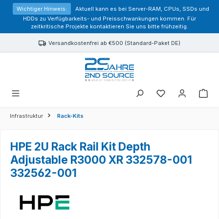
alt springen
Wichtiger Hinweis:
Aktuell kann es bei Server-RAM, CPUs, SSDs und
HDDs zu Verfügbarkeits- und Preisschwankungen kommen. Für
zeitkritische Projekte kontaktieren Sie uns bitte frühzeitig.
Versandkostenfrei ab €500 (Standard-Paket DE)
Sie haben 0 Prod
Infrastruktur
Rack-Kits
HPE 2U Rack Rail Kit Depth
Adjustable R3000 XR 332578-001
332562-001