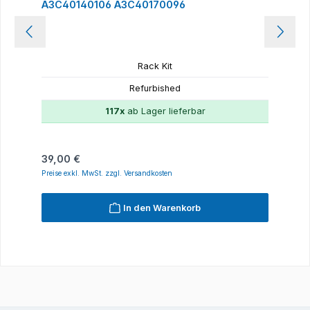
A3C40140106 A3C40170096
Rack Kit
Refurbished
117x
ab Lager lieferbar
Regulärer Preis:
39,00 €
Preise exkl. MwSt. zzgl. Versandkosten
In den Warenkorb