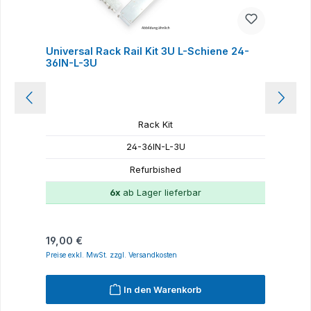
Universal Rack Rail Kit 3U L-Schiene 24-
H
36IN-L-3U
Rack Kit
24-36IN-L-3U
Refurbished
6x
ab Lager lieferbar
Regulärer Preis:
R
19,00 €
1
Preise exkl. MwSt. zzgl. Versandkosten
P
In den Warenkorb