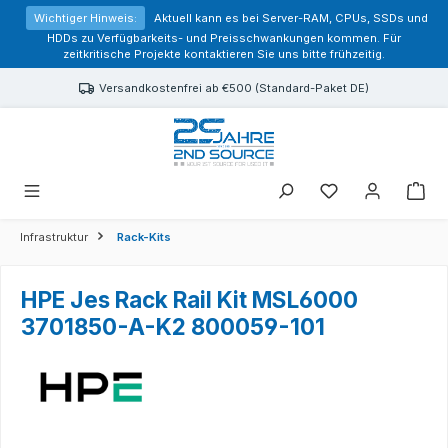
alt springen
Wichtiger Hinweis:
Aktuell kann es bei Server-RAM, CPUs, SSDs und
HDDs zu Verfügbarkeits- und Preisschwankungen kommen. Für
zeitkritische Projekte kontaktieren Sie uns bitte frühzeitig.
Versandkostenfrei ab €500 (Standard-Paket DE)
Sie haben 0 Prod
Infrastruktur
Rack-Kits
HPE Jes Rack Rail Kit MSL6000
3701850-A-K2 800059-101