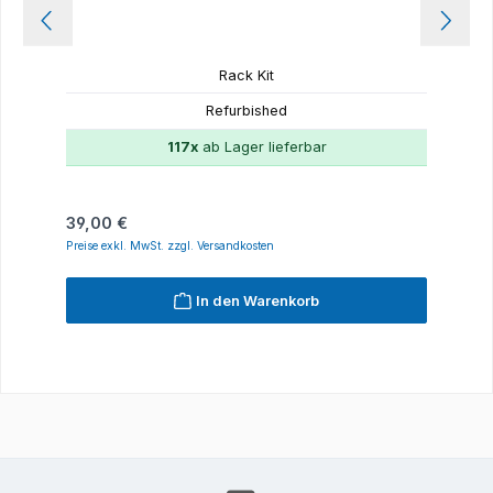
Rack Kit
Refurbished
117x
ab Lager lieferbar
Regulärer Preis:
39,00 €
Preise exkl. MwSt. zzgl. Versandkosten
In den Warenkorb