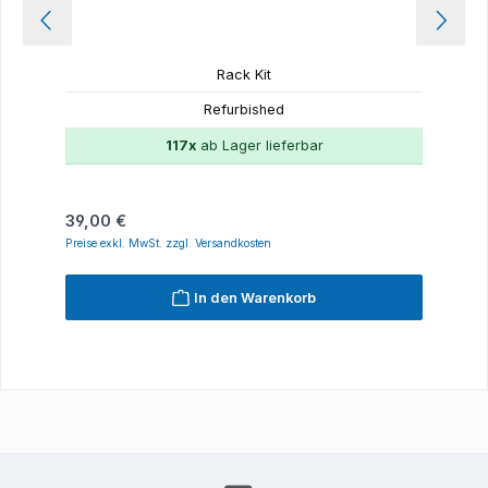
Rack Kit
Refurbished
117x
ab Lager lieferbar
Regulärer Preis:
39,00 €
Preise exkl. MwSt. zzgl. Versandkosten
In den Warenkorb