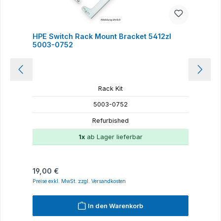
HPE Switch Rack Mount Bracket 5412zl
U
5003-0752
Rack Kit
5003-0752
Refurbished
1x
ab Lager lieferbar
Regulärer Preis:
R
19,00 €
1
Preise exkl. MwSt. zzgl. Versandkosten
P
In den Warenkorb