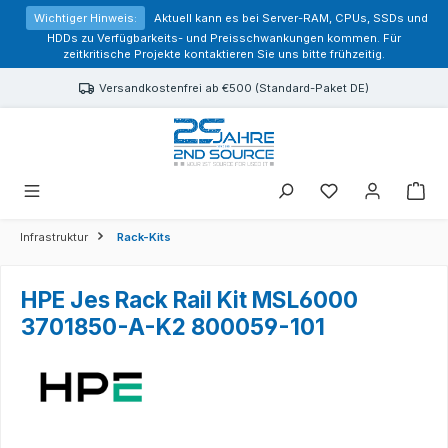
alt springen
Wichtiger Hinweis:
Aktuell kann es bei Server-RAM, CPUs, SSDs und
HDDs zu Verfügbarkeits- und Preisschwankungen kommen. Für
zeitkritische Projekte kontaktieren Sie uns bitte frühzeitig.
Versandkostenfrei ab €500 (Standard-Paket DE)
Sie haben 0 Prod
Infrastruktur
Rack-Kits
HPE Jes Rack Rail Kit MSL6000
3701850-A-K2 800059-101