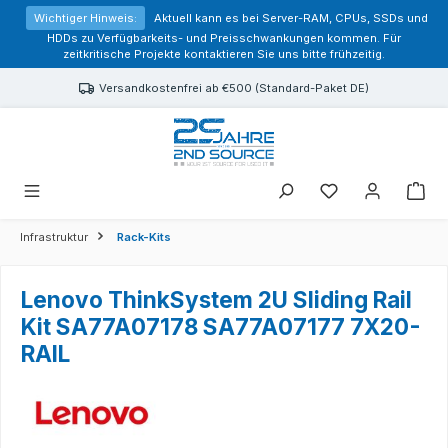
alt springen
Wichtiger Hinweis:
Aktuell kann es bei Server-RAM, CPUs, SSDs und
HDDs zu Verfügbarkeits- und Preisschwankungen kommen. Für
zeitkritische Projekte kontaktieren Sie uns bitte frühzeitig.
Versandkostenfrei ab €500 (Standard-Paket DE)
Sie haben 0 Prod
Infrastruktur
Rack-Kits
Lenovo ThinkSystem 2U Sliding Rail
Kit SA77A07178 SA77A07177 7X20-
RAIL