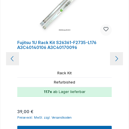
Fujitsu 1U Rack Kit S26361-F2735-L176
A3C40140106 A3C40170096
Rack Kit
Refurbished
117x
ab Lager lieferbar
Regulärer Preis:
39,00 €
Preise exkl. MwSt. zzgl. Versandkosten