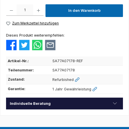
Produkt Anzahl: Gib den gewünschten Wert ein oder benutze die Schaltflächen um die Anza
In den Warenkorb
Zum Merkzettel hinzufügen
Dieses Produkt weiterempfehlen:
Artikel-Nr.:
SA77A07178-REF
Teilenummer:
SA77A07178
Zustand:
Refurbished
Garantie:
1 Jahr Gewährleistung
Individuelle Beratung