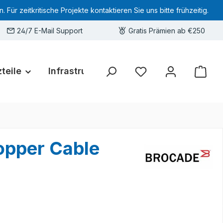
 zeitkritische Projekte kontaktieren Sie uns bitte frühzeitig.
24/7 E-Mail Support
Gratis Prämien ab €250
teile
Infrastruktur
Hardware-Deals
Sie haben 0 Produkte 
opper Cable