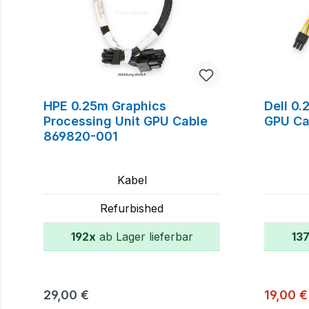
HPE 0.25m Graphics
Dell 0.
Processing Unit GPU Cable
GPU Ca
869820-001
Kabel
Refurbished
192x
ab Lager lieferbar
13
In den Warenkorb
Regulärer Preis:
Verkauf
29,00 €
19,00 