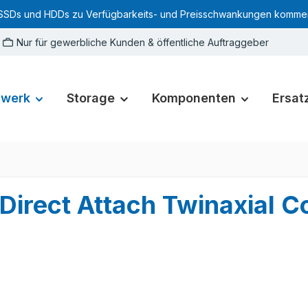
SSDs und HDDs zu Verfügbarkeits- und Preisschwankungen kommen. Für
Nur für gewerbliche Kunden & öffentliche Auftraggeber
zwerk
Storage
Komponenten
Ersatz
irect Attach Twinaxial C