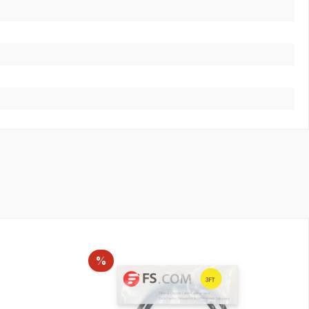
Rabatt
%