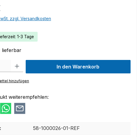
€
MwSt. zzgl. Versandkosten
eferzeit: 1-3 Tage
lieferbar
 Gib den gewünschten Wert ein oder benutze die Schaltflächen um die Anzah
In den Warenkorb
ttel hinzufügen
ukt weiterempfehlen:
:
58-1000026-01-REF