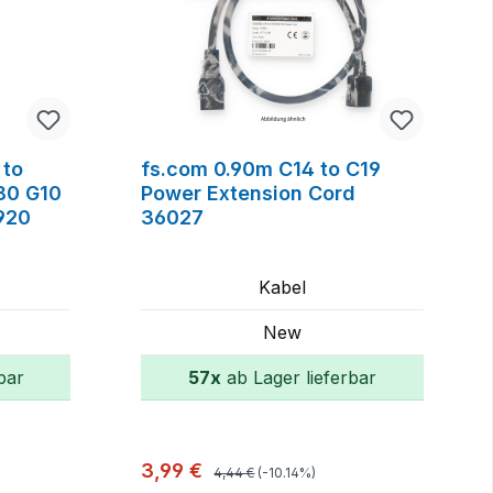
 to
fs.com 0.90m C14 to C19
80 G10
Power Extension Cord
920
36027
Kabel
New
bar
57x
ab Lager lieferbar
orb
In den Warenkorb
Regulärer Preis:
Verkaufspreis:
3,99 €
4,44 €
(-10.14%)