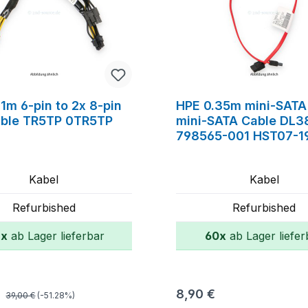
21m 6-pin to 2x 8-pin
HPE 0.35m mini-SATA
ble TR5TP 0TR5TP
mini-SATA Cable DL3
798565-001 HST07-1
Kabel
Kabel
Refurbished
Refurbished
7x
ab Lager lieferbar
60x
ab Lager liefer
In den Warenkorb
In den Warenk
Regulärer Preis:
spreis:
Regulärer Preis:
€
8,90 €
39,00 €
(-51.28%)