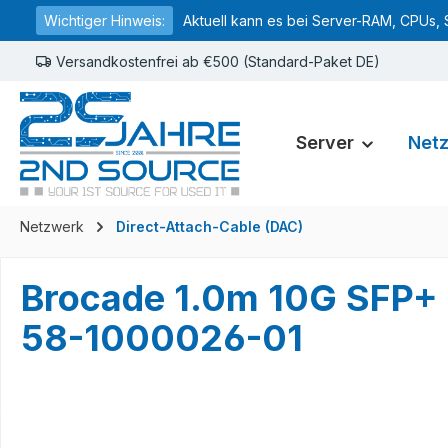
Wichtiger Hinweis:
Aktuell kann es bei Server-RAM, CPUs, 
springen
Zur Hauptnavigation springen
Versandkostenfrei ab €500 (Standard-Paket DE)
Server
Net
Netzwerk
Direct-Attach-Cable (DAC)
Brocade 1.0m 10G SFP+ D
58-1000026-01