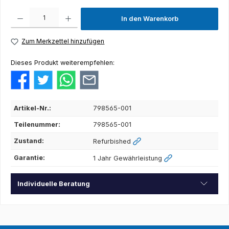
Produkt Anzahl: Gib den gewünschten Wert ein oder benutze die Schaltflächen um die Anza
In den Warenkorb
Zum Merkzettel hinzufügen
Dieses Produkt weiterempfehlen:
Artikel-Nr.:
798565-001
Teilenummer:
798565-001
Zustand:
Refurbished
Garantie:
1 Jahr Gewährleistung
Individuelle Beratung