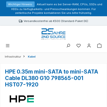
alt springen
Wichtiger Hinweis:
Aktuell kann es bei Server-RAM, CPUs, SSDs und
HDDs zu Verfügbarkeits- und Preisschwankungen kommen. Für
zeitkritische Projekte kontaktieren Sie uns bitte frühzeitig.
Versandkostenfrei ab €500 (Standard-Paket DE)
Sie haben 0 Prod
Infrastruktur
Kabel
HPE 0.35m mini-SATA to mini-SATA
Cable DL380 G10 798565-001
HST07-1920