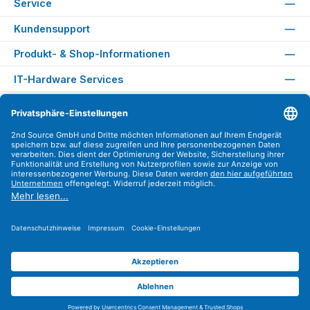
Service
Kundensupport
Produkt- & Shop-Informationen
IT-Hardware Services
Rechtliches
Versandarten
Zahlungsarten
Sicher Einkaufen
Find us on
Instagram
YouTube
WhatsApp
LinkedIn
Xing
Alle Preise exkl. gesetzl. Mehrwertsteuer zzgl.
Versandkosten
.
© 2026 2nd Source GmbH - Alle Rechte vorbehalten. Theme by
ThemeWare®