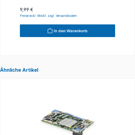
Regulärer Preis:
R
9,99 €
2
Preise exkl. MwSt. zzgl. Versandkosten
P
In den Warenkorb
Ähnliche Artikel
Produktgalerie überspringen