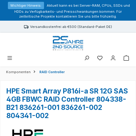
alt springen
Wichtiger Hinweis:
Aktuell kann es bei Server-RAM, CPUs, SSDs und
HDDs zu Verfügbarkeits- und Preisschwankungen kommen. Für
zeitkritische Projekte kontaktieren Sie uns bitte frühzeitig.
Versandkostenfrei ab €500 (Standard-Paket DE)
Sie haben 0 Prod
Komponenten
RAID Controller
HPE Smart Array P816i-a SR 12G SAS
4GB FBWC RAID Controller 804338-
B21 836261-001 836261-002
804341-002