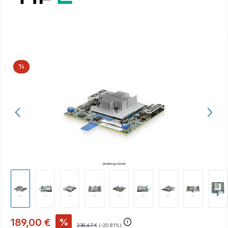
Bildergalerie überspringen
Rabatt
%
189,00 €
%
238,67 €
(-20.81%)