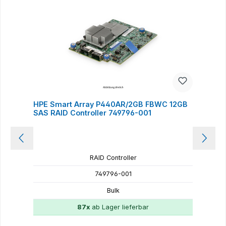
HPE Smart Array P440AR/2GB FBWC 12GB
H
SAS RAID Controller 749796-001
F
RAID Controller
749796-001
Bulk
87x
ab Lager lieferbar