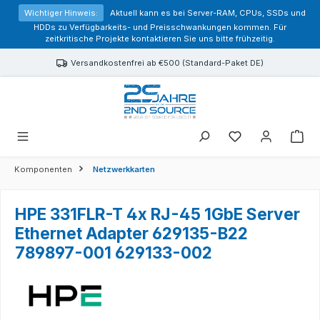
alt springen
Wichtiger Hinweis:
Aktuell kann es bei Server-RAM, CPUs, SSDs und
HDDs zu Verfügbarkeits- und Preisschwankungen kommen. Für
zeitkritische Projekte kontaktieren Sie uns bitte frühzeitig.
Versandkostenfrei ab €500 (Standard-Paket DE)
Sie haben 0 Prod
Komponenten
Netzwerkkarten
HPE 331FLR-T 4x RJ-45 1GbE Server
Ethernet Adapter 629135-B22
789897-001 629133-002