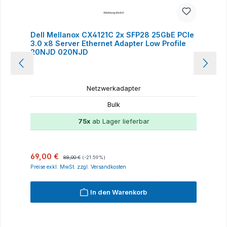
Dell Mellanox CX4121C 2x SFP28 25GbE PCIe
3.0 x8 Server Ethernet Adapter Low Profile
20NJD 020NJD
Netzwerkadapter
Bulk
75x
ab Lager lieferbar
Verkaufspreis:
Regulärer Preis:
69,00 €
88,00 €
(-21.59%)
Preise exkl. MwSt. zzgl. Versandkosten
In den Warenkorb