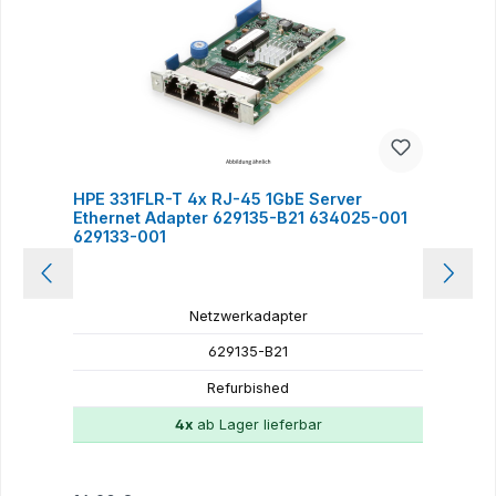
HPE 331FLR-T 4x RJ-45 1GbE Server
H
Ethernet Adapter 629135-B21 634025-001
E
629133-001
Netzwerkadapter
629135-B21
Refurbished
4x
ab Lager lieferbar