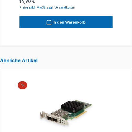
Regulärer Preis:
R
14,90 €
1
Preise exkl. MwSt. zzgl. Versandkosten
P
In den Warenkorb
Ähnliche Artikel
Produktgalerie überspringen
Rabatt
%