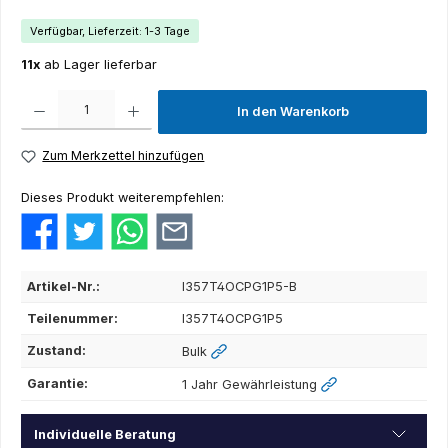
Verfügbar, Lieferzeit: 1-3 Tage
11x
ab Lager lieferbar
Produkt Anzahl: Gib den gewünschten Wert ein oder benutze die Schaltflächen um die Anza
In den Warenkorb
Zum Merkzettel hinzufügen
Dieses Produkt weiterempfehlen:
Artikel-Nr.:
I357T4OCPG1P5-B
Teilenummer:
I357T4OCPG1P5
Zustand:
Bulk
Garantie:
1 Jahr Gewährleistung
Individuelle Beratung