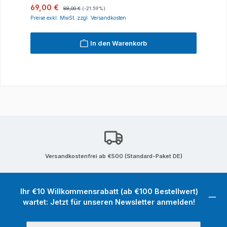
Verkaufspreis:
Regulärer Preis:
69,00 €
88,00 €
(-21.59%)
Preise exkl. MwSt. zzgl. Versandkosten
In den Warenkorb
Versandkostenfrei ab €500 (Standard-Paket DE)
Ihr €10 Willkommensrabatt (ab €100 Bestellwert)
wartet: Jetzt für unseren Newsletter anmelden!