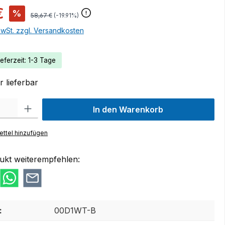
€
%
58,67 €
(-19.91%)
MwSt. zzgl. Versandkosten
eferzeit: 1-3 Tage
 lieferbar
 Gib den gewünschten Wert ein oder benutze die Schaltflächen um die Anzah
In den Warenkorb
ttel hinzufügen
ukt weiterempfehlen:
:
00D1WT-B