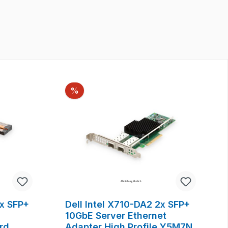
Rabatt
%
2x SFP+
Dell Intel X710-DA2 2x SFP+
10GbE Server Ethernet
rd
Adapter High Profile Y5M7N