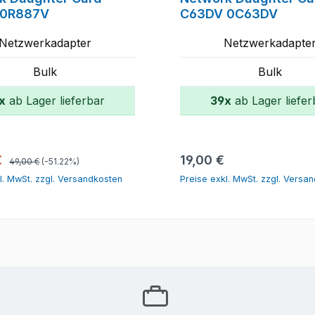
 0R887V
C63DV 0C63DV
Netzwerkadapter
Netzwerkadapte
Bulk
Bulk
x
ab Lager lieferbar
39x
ab Lager liefer
In den Warenkorb
In den Warenk
Regulärer Preis:
spreis:
Regulärer Preis:
€
19,00 €
49,00 €
(-51.22%)
l. MwSt. zzgl. Versandkosten
Preise exkl. MwSt. zzgl. Versa