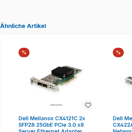
Ähnliche Artikel
Produktgalerie überspringen
Rabatt
Raba
%
%
Dell Mellanox CX4121C 2x
Dell M
SFP28 25GbE PCIe 3.0 x8
CX422A
Server Ethernet Adapter
Networ