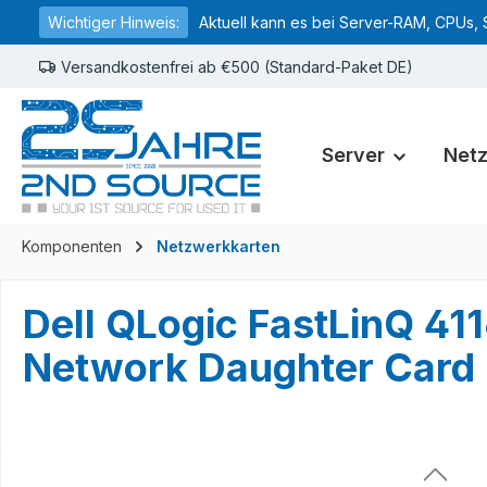
Wichtiger Hinweis:
Aktuell kann es bei Server-RAM, CPUs, 
springen
Zur Hauptnavigation springen
Versandkostenfrei ab €500 (Standard-Paket DE)
Server
Net
Komponenten
Netzwerkkarten
Dell QLogic FastLinQ 4
Network Daughter Car