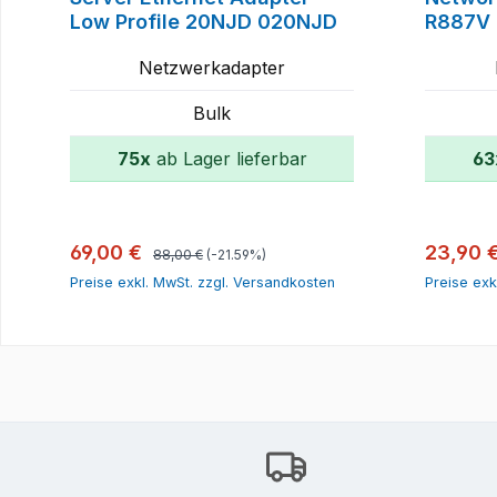
Low Profile 20NJD 020NJD
R887V
Netzwerkadapter
Bulk
75x
ab Lager lieferbar
63
In den Warenkorb
Regulärer Preis:
Verkaufspreis:
Verkauf
69,00 €
23,90 
88,00 €
(-21.59%)
Preise exkl. MwSt. zzgl. Versandkosten
Preise exk