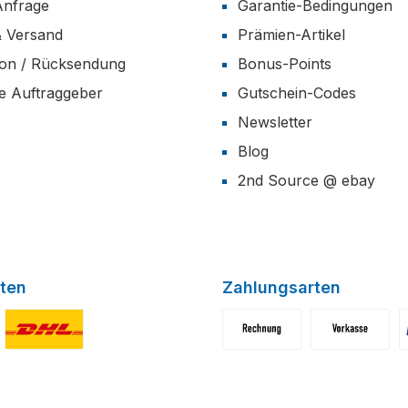
Anfrage
Garantie-Bedingungen
& Versand
Prämien-Artikel
ion / Rücksendung
Bonus-Points
he Auftraggeber
Gutschein-Codes
Newsletter
Blog
2nd Source @ ebay
ten
Zahlungsarten
niertes Bild 1
Benutzerdefiniertes Bild 2
Benutzerdefiniertes Bild 1
Benutzerdefini
B