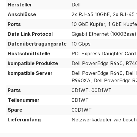
Hersteller
Dell
Anschlüsse
2x RJ-45 10GbE, 2x RJ-45
Ports
10 GbE Kupfer, 1 GbE Kupfe
Data Link Protocol
Gigabit Ethernet (1000Base)
Datenübertragungsrate
10 Gbps
Hostschnittstelle
PCI Express Daughter Card
kompatible Produkte
Dell PowerEdge R640, R74
kompatible Server
Dell PowerEdge R640, Dell
R940XA, Dell PowerEdge R
Parts
0D1WT, 00D1WT
Teilenummer
0D1WT
Spare
00D1WT
Lieferumfang
Netzwerkadapter wie beschr