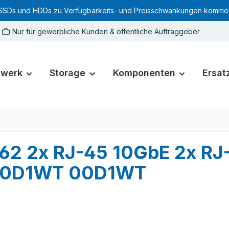
SSDs und HDDs zu Verfügbarkeits- und Preisschwankungen kommen. Für
Nur für gewerbliche Kunden & öffentliche Auftraggeber
zwerk
Storage
Komponenten
Ersatz
1162 2x RJ-45 10GbE 2x RJ
d 0D1WT 00D1WT