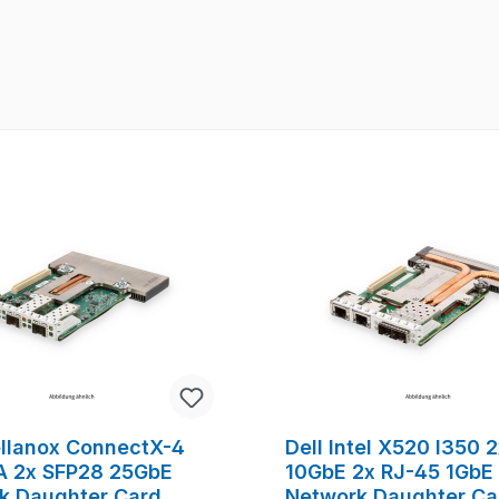
tt
ellanox ConnectX-4
Dell Intel X520 I350 
 2x SFP28 25GbE
10GbE 2x RJ-45 1GbE
k Daughter Card
Network Daughter Ca