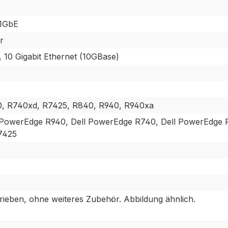
 1GbE
r
, 10 Gigabit Ethernet (10GBase)
0, R740xd, R7425, R840, R940, R940xa
 PowerEdge R940, Dell PowerEdge R740, Dell PowerEdge
7425
ieben, ohne weiteres Zubehör. Abbildung ähnlich.