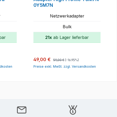
0Y5M7N
r
Netzwerkadapter
Bulk
bar
21x
ab Lager lieferbar
orb
In den Warenkorb
Regulärer Preis:
Verkaufspreis:
49,00 €
59,00 €
(-16.95%)
ndkosten
Preise exkl. MwSt. zzgl. Versandkosten