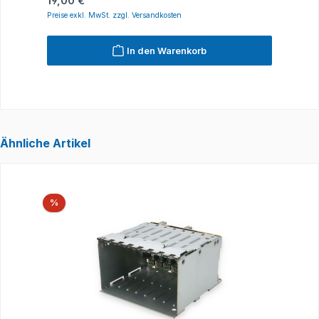
19,00 €
4
Preise exkl. MwSt. zzgl. Versandkosten
P
In den Warenkorb
Ähnliche Artikel
Produktgalerie überspringen
Rabatt
%