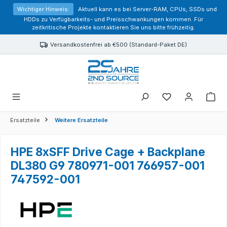
alt springen
Wichtiger Hinweis:
Aktuell kann es bei Server-RAM, CPUs, SSDs und
HDDs zu Verfügbarkeits- und Preisschwankungen kommen. Für
zeitkritische Projekte kontaktieren Sie uns bitte frühzeitig.
Versandkostenfrei ab €500 (Standard-Paket DE)
Sie haben 0 Prod
Ersatzteile
Weitere Ersatzteile
HPE 8xSFF Drive Cage + Backplane
DL380 G9 780971-001 766957-001
747592-001