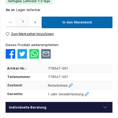
Verfügbar, Lieferzeit: 1-3 Tage
3x
ab Lager lieferbar
Produkt Anzahl: Gib den gewünschten Wert ein oder benutze die Schaltflächen um die Anza
In den Warenkorb
Zum Merkzettel hinzufügen
Dieses Produkt weiterempfehlen:
Artikel-Nr.:
778567-001
Teilenummer:
778567-001
Zustand:
Refurbished
Garantie:
1 Jahr Gewährleistung
Individuelle Beratung