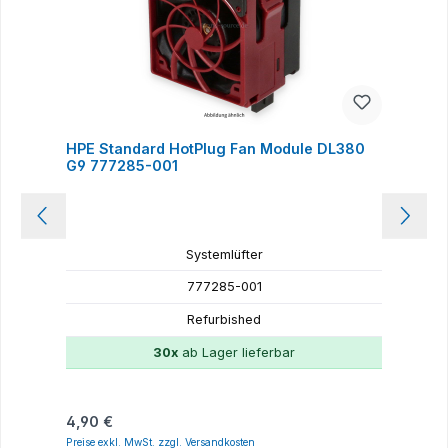
HPE Standard HotPlug Fan Module DL380
H
G9 777285-001
Systemlüfter
777285-001
Refurbished
30x
ab Lager lieferbar
Regulärer Preis:
R
4,90 €
4
Preise exkl. MwSt. zzgl. Versandkosten
P