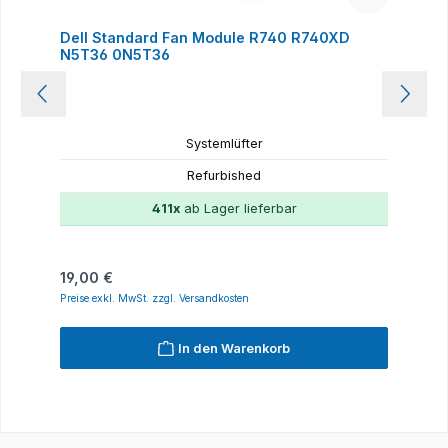
Dell Standard Fan Module R740 R740XD
N5T36 0N5T36
Systemlüfter
Refurbished
411x
ab Lager lieferbar
Regulärer Preis:
19,00 €
Preise exkl. MwSt. zzgl. Versandkosten
In den Warenkorb