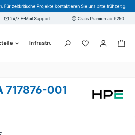
 zeitkritische Projekte kontaktieren Sie uns bitte frühzeitig.
24/7 E-Mail Support
Gratis Prämien ab €250
teile
Infrastruktur
Hardware-Deals
Sie haben 0 Produkte 
 717876-001