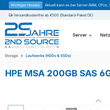
Wichtiger Hinweis:
Aktuell kann es bei Server-RAM, CPUs, 
springen
Zur Hauptnavigation springen
Versandkostenfrei ab €500 (Standard-Paket DE)
Server
Net
Storage
Laufwerke (HDDs & SSDs)
HPE MSA 200GB SAS 6G 
Bildergalerie überspringen