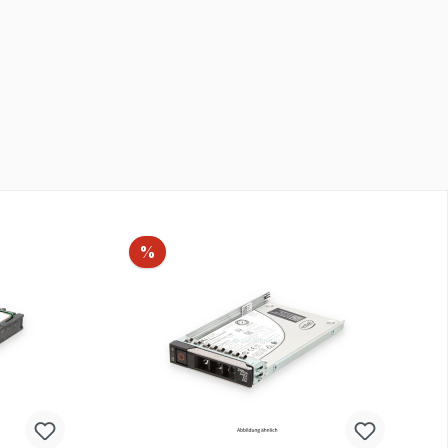
Rabatt
%