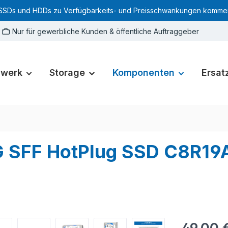
SSDs und HDDs zu Verfügbarkeits- und Preisschwankungen kommen. Für
Nur für gewerbliche Kunden & öffentliche Auftraggeber
zwerk
Storage
Komponenten
Ersatz
SFF HotPlug SSD C8R19A