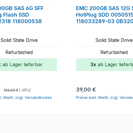
0GB SAS 6G SFF
EMC 200GB SAS 12G 
g Flash SSD
HotPlug SDD 005051
2318 118000538
118033289-03 0B32
Solid State Drive
Solid State Drive
Refurbished
Refurbished
x
ab Lager lieferbar
3x
ab Lager liefer
In den Warenkorb
In den Warenk
Regulärer Preis:
spreis:
Regulärer Preis:
€
39,00 €
132,00 €
(-25%)
l. MwSt. zzgl. Versandkosten
Preise exkl. MwSt. zzgl. Versa