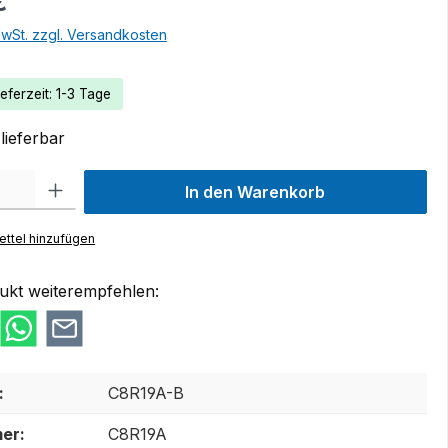
€
MwSt. zzgl. Versandkosten
eferzeit: 1-3 Tage
lieferbar
 Gib den gewünschten Wert ein oder benutze die Schaltflächen um die Anzah
In den Warenkorb
ttel hinzufügen
ukt weiterempfehlen:
:
C8R19A-B
er:
C8R19A