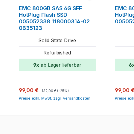
EMC 800GB SAS 6G SFF
EMC 80
HotPlug Flash SSD
HotPlu
005052338 118000314-02
00505
0B35123
Solid State Drive
Refurbished
9x
ab Lager lieferbar
6
In den Warenkorb
Regulärer Preis:
Verkaufspreis:
Verkauf
99,00 €
99,00 
132,00 €
(-25%)
Preise exkl. MwSt. zzgl. Versandkosten
Preise exk