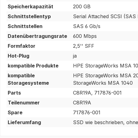
Speicherkapazität
200 GB
Schnittstellentyp
Serial Attached SCSI (SAS II
Schnittstellen
SAS 6 Gb/s
Datenübertragungsrate
600 Mbps
Formfaktor
2,5'' SFF
Hot-Plug
ja
kompatible Produkte
HPE StorageWorks MSA 10
kompatible
HPE StorageWorks MSA 20
Storagesysteme
StorageWorks MSA 1040
Parts
C8R19A, 717876-001
Teilenummer
C8R19A
Spare
717876-001
Lieferumfang
SSD wie beschrieben, ohne 