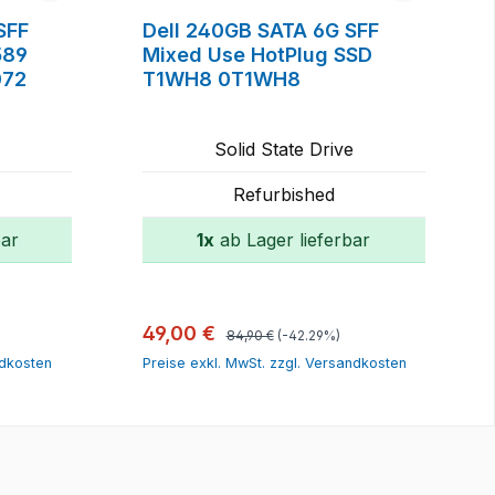
SFF
Dell 240GB SATA 6G SFF
589
Mixed Use HotPlug SSD
072
T1WH8 0T1WH8
Solid State Drive
Refurbished
bar
1x
ab Lager lieferbar
orb
In den Warenkorb
Regulärer Preis:
Verkaufspreis:
49,00 €
84,90 €
(-42.29%)
ndkosten
Preise exkl. MwSt. zzgl. Versandkosten