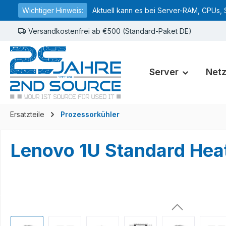
Wichtiger Hinweis:
Aktuell kann es bei Server-RAM, CPUs, 
springen
Zur Hauptnavigation springen
Versandkostenfrei ab €500 (Standard-Paket DE)
Server
Net
Ersatzteile
Prozessorkühler
Lenovo 1U Standard He
Bildergalerie überspringen