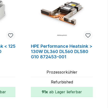
k < 125
HPE Performance Heatsink >
0
130W DL360 DL560 DL580
G10 872453-001
r
Prozessorkühler
Refurbished
rbar
91x
ab Lager lieferbar