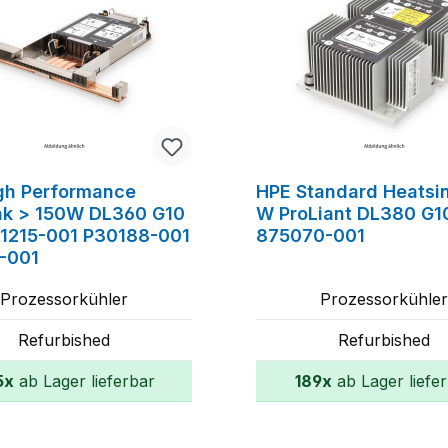
gh Performance
HPE Standard Heatsin
nk > 150W DL360 G10
W ProLiant DL380 G1
31215-001 P30188-001
875070-001
-001
Prozessorkühler
Prozessorkühle
Refurbished
Refurbished
5x
ab Lager lieferbar
189x
ab Lager liefe