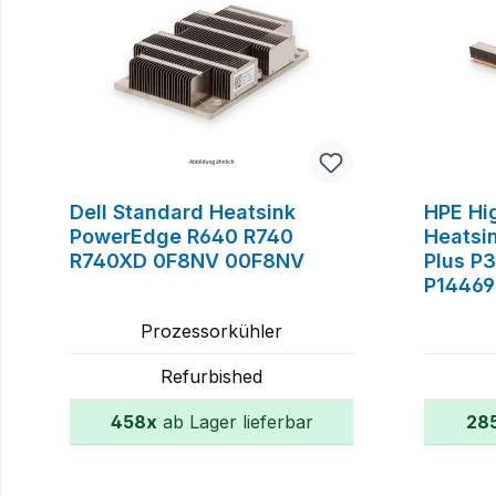
Dell Standard Heatsink
HPE Hi
PowerEdge R640 R740
Heatsi
R740XD 0F8NV 00F8NV
Plus P
P14469
Prozessorkühler
Refurbished
458x
ab Lager lieferbar
28