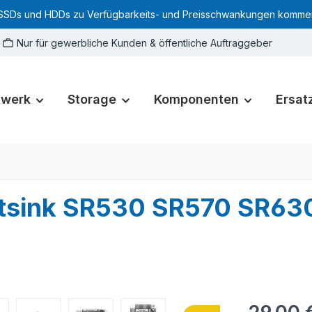
SSDs und HDDs zu Verfügbarkeits- und Preisschwankungen kommen. Für
Nur für gewerbliche Kunden & öffentliche Auftraggeber
zwerk
Storage
Komponenten
Ersatz
atsink SR530 SR570 SR6