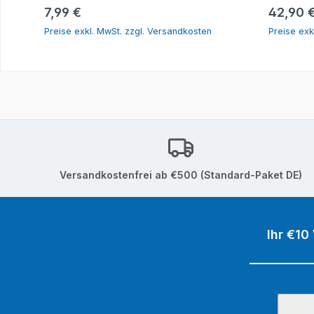
In den Warenkorb
Regulärer Preis:
Reguläre
7,99 €
42,90 
Preise exkl. MwSt. zzgl. Versandkosten
Preise exk
Versandkostenfrei ab €500 (Standard-Paket DE)
Ihr €10