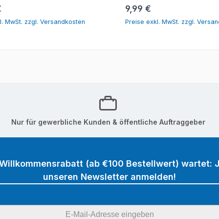
In den Warenkorb
In den Warenk
r Preis:
Regulärer Preis:
€
9,99 €
l. MwSt. zzgl. Versandkosten
Preise exkl. MwSt. zzgl. Versa
Nur für gewerbliche Kunden & öffentliche Auftraggeber
 Willkommensrabatt (ab €100 Bestellwert) wartet: J
unseren Newsletter anmelden!