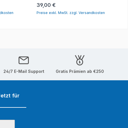
orb
In den Warenkorb
Regulärer Preis:
39,00 €
ndkosten
Preise exkl. MwSt. zzgl. Versandkosten
24/7 E-Mail Support
Gratis Prämien ab €250
etzt für