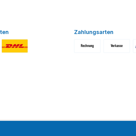
ten
Zahlungsarten
niertes Bild 1
Benutzerdefiniertes Bild 2
Benutzerdefiniertes Bild 1
Benutzerdefini
B