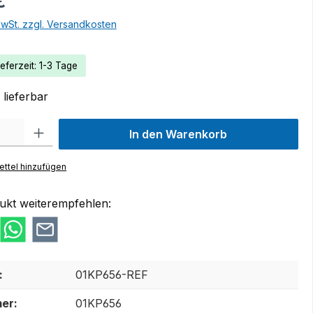
€
MwSt. zzgl. Versandkosten
eferzeit: 1-3 Tage
lieferbar
 Gib den gewünschten Wert ein oder benutze die Schaltflächen um die Anzah
In den Warenkorb
ttel hinzufügen
ukt weiterempfehlen:
:
01KP656-REF
er:
01KP656