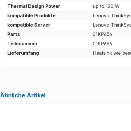
Thermal Design Power
up to 120 W
kompatible Produkte
Lenovo ThinkSy
kompatible Server
Lenovo ThinkSy
Parts
01KP656
Teilenummer
01KP656
Lieferumfang
Heatsink wie bes
Ähnliche Artikel
Produktgalerie überspringen