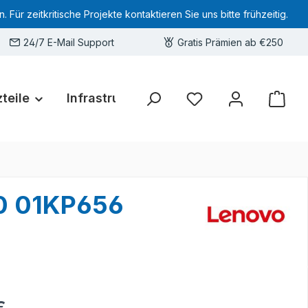
 zeitkritische Projekte kontaktieren Sie uns bitte frühzeitig.
24/7 E-Mail Support
Gratis Prämien ab €250
teile
Infrastruktur
Hardware-Deals
Sie haben 0 Produkte 
30 01KP656