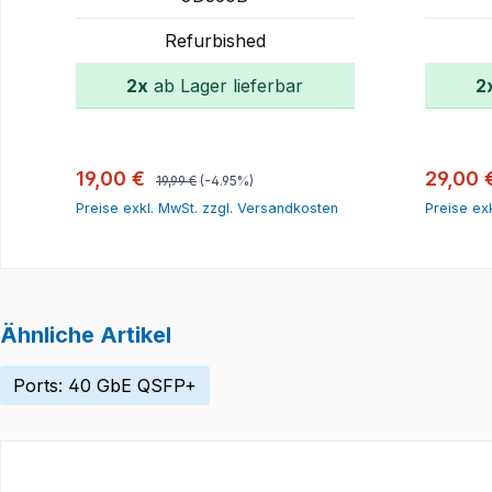
Refurbished
2x
ab Lager lieferbar
2
In den Warenkorb
Regulärer Preis:
Verkaufspreis:
Verkauf
19,00 €
29,00 
19,99 €
(-4.95%)
Preise exkl. MwSt. zzgl. Versandkosten
Preise ex
Ähnliche Artikel
Ports: 40 GbE QSFP+
Produktgalerie überspringen