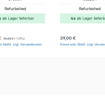
Refurbished
Refurbished
x
ab Lager lieferbar
4x
ab Lager liefer
In den Warenkorb
In den Warenko
Regulärer Preis:
spreis:
Regulärer Preis:
€
39,00 €
29,33 €
(-1.13%)
kl. MwSt. zzgl. Versandkosten
Preise exkl. MwSt. zzgl. Versa