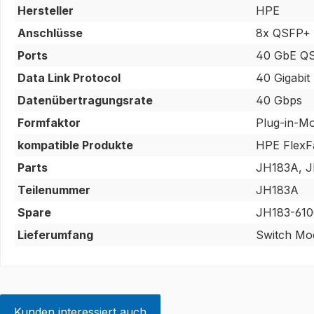
Hersteller
HPE
Anschlüsse
8x QSFP+
Ports
40 GbE Q
Data Link Protocol
40 Gigabit
Datenübertragungsrate
40 Gbps
Formfaktor
Plug-in-M
kompatible Produkte
HPE FlexF
Parts
JH183A, J
Teilenummer
JH183A
Spare
JH183-610
Lieferumfang
Switch Mod
Kunden interessiert auch