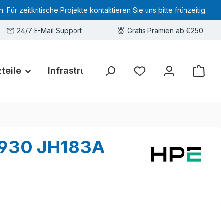
 zeitkritische Projekte kontaktieren Sie uns bitte frühzeitig.
24/7 E-Mail Support
Gratis Prämien ab €250
teile
Infrastruktur
Hardware-Deals
Sie haben 0 Produkte 
5930 JH183A