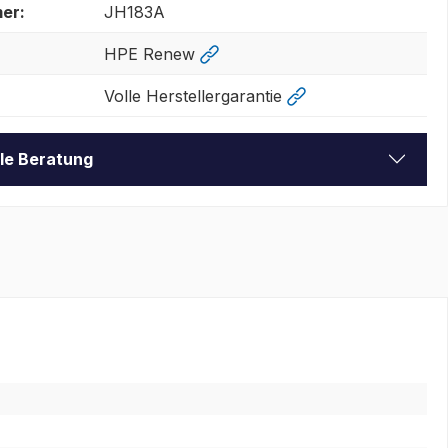
er:
JH183A
HPE Renew
Volle Herstellergarantie
lle Beratung