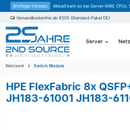
Wichtiger Hinweis:
Aktuell kann es bei Server-RAM, CPUs, 
springen
Zur Hauptnavigation springen
Versandkostenfrei ab €500 (Standard-Paket DE)
Server
Net
Netzwerk
Switch Module
HPE FlexFabric 8x QSF
JH183-61001 JH183-611