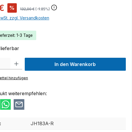
 €
%
132,00 €
(-9.85%)
MwSt. zzgl. Versandkosten
eferzeit: 1-3 Tage
lieferbar
 Gib den gewünschten Wert ein oder benutze die Schaltflächen um die Anzah
In den Warenkorb
ttel hinzufügen
ukt weiterempfehlen:
:
JH183A-R