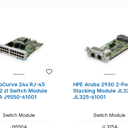
tt
oCurve 24x RJ-45
HPE Aruba 2930 2-Po
2 zl Switch Module
Stacking Module JL3
A J9550-61001
JL325-61001
Switch Module
Switch Module
J9550A
JL325A