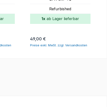
Refurbished
bar
1x
ab Lager lieferbar
rb
In den Warenkorb
Regulärer Preis:
49,00 €
ndkosten
Preise exkl. MwSt. zzgl. Versandkosten