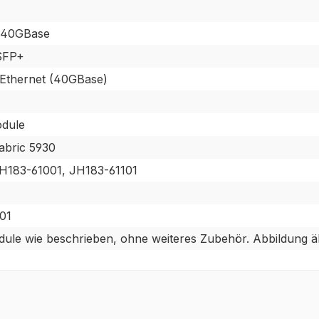
 40GBase
SFP+
 Ethernet (40GBase)
odule
abric 5930
H183-61001, JH183-61101
01
ule wie beschrieben, ohne weiteres Zubehör. Abbildung äh