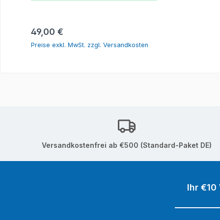
In den Warenkorb
Regulärer Preis:
49,00 €
Preise exkl. MwSt. zzgl. Versandkosten
Versandkostenfrei ab €500 (Standard-Paket DE)
Ihr €10