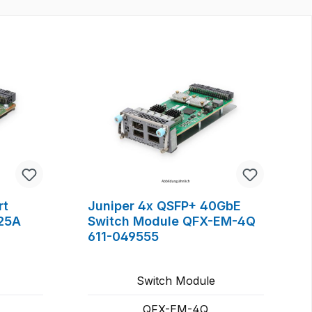
rt
Juniper 4x QSFP+ 40GbE
25A
Switch Module QFX-EM-4Q
611-049555
Switch Module
QFX-EM-4Q