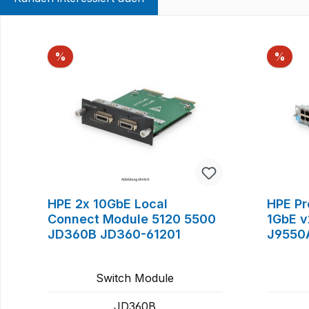
Produktgalerie überspringen
Rabatt
Raba
%
%
HPE 2x 10GbE Local
HPE Pr
Connect Module 5120 5500
1GbE v
JD360B JD360-61201
J9550
Switch Module
JD360B