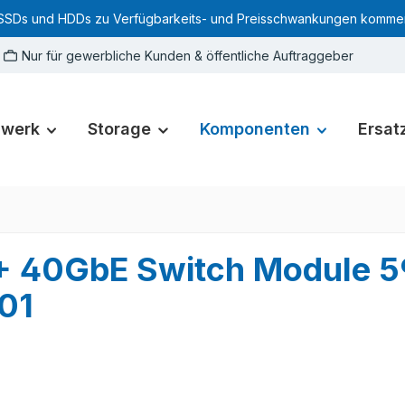
SSDs und HDDs zu Verfügbarkeits- und Preisschwankungen kommen. Für
Nur für gewerbliche Kunden & öffentliche Auftraggeber
zwerk
Storage
Komponenten
Ersatz
P+ 40GbE Switch Module 
01