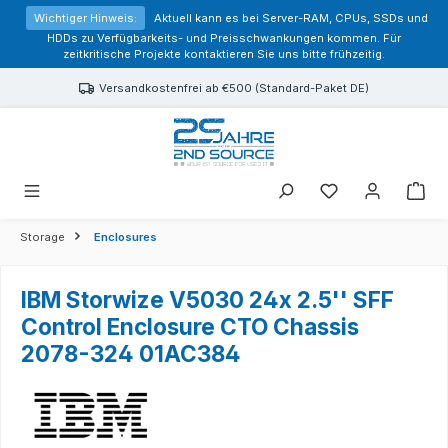
alt springen
Wichtiger Hinweis:
Aktuell kann es bei Server-RAM, CPUs, SSDs und
HDDs zu Verfügbarkeits- und Preisschwankungen kommen. Für
zeitkritische Projekte kontaktieren Sie uns bitte frühzeitig.
Versandkostenfrei ab €500 (Standard-Paket DE)
Sie haben 0 Prod
Storage
Enclosures
IBM Storwize V5030 24x 2.5'' SFF
Control Enclosure CTO Chassis
2078-324 01AC384