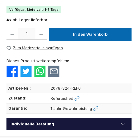
Verfügbar, Lieferzeit: 1-3 Tage
4x
ab Lager lieferbar
Produkt Anzahl: Gib den gewünschten Wert ein oder benutze die Schaltflächen um die Anza
In den Warenkorb
Zum Merkzettel hinzufügen
Dieses Produkt weiterempfehlen:
Artikel-Nr.:
2078-324-REF0
Zustand:
Refurbished
Garantie:
1 Jahr Gewährleistung
Individuelle Beratung