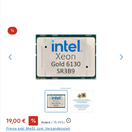
Bildergalerie überspringen
Rabatt
%
19,00 €
%
79,00 €
(-75.95%)
Preise exkl. MwSt. zzgl. Versandkosten