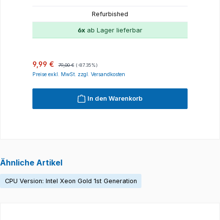
Refurbished
6x
ab Lager lieferbar
Verkaufspreis:
Regulärer Preis:
R
9,99 €
1
79,00 €
(-87.35%)
Preise exkl. MwSt. zzgl. Versandkosten
P
In den Warenkorb
Ähnliche Artikel
CPU Version: Intel Xeon Gold 1st Generation
Produktgalerie überspringen