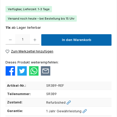
Verfügbar, Lieferzeit: 1-3 Tage
Versand noch heute – bei Bestellung bis 15 Uhr
11x
ab Lager lieferbar
Produkt Anzahl: Gib den gewünschten Wert ein oder benutze die Schaltflächen um die Anza
In den Warenkorb
Zum Merkzettel hinzufügen
Dieses Produkt weiterempfehlen:
Artikel-Nr.:
SR3B9-REF
Teilenummer:
SR3B9
Zustand:
Refurbished
Garantie:
1 Jahr Gewährleistung