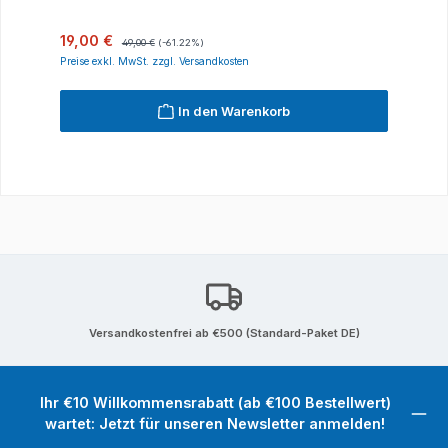
Verkaufspreis:
Regulärer Preis:
19,00 €
49,00 €
(-61.22%)
Preise exkl. MwSt. zzgl. Versandkosten
In den Warenkorb
Versandkostenfrei ab €500 (Standard-Paket DE)
Ihr €10 Willkommensrabatt (ab €100 Bestellwert)
wartet: Jetzt für unseren Newsletter anmelden!