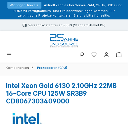
alt springen
Wichtiger Hinweis:
Aktuell kann es bei Server-RAM, CPUs, SSDs und
HDDs zu Verfügbarkeits- und Preisschwankungen kommen. Für
zeitkritische Projekte kontaktieren Sie uns bitte frühzeitig.
Versandkostenfrei ab €500 (Standard-Paket DE)
Sie haben 0 Prod
Komponenten
Prozessoren (CPU)
Intel Xeon Gold 6130 2.10GHz 22MB
16-Core CPU 125W SR3B9
CD8067303409000