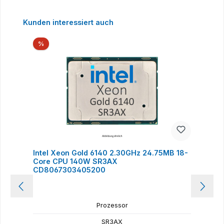
Produktgalerie überspringen
Kunden interessiert auch
Rabatt
%
Intel Xeon Gold 6140 2.30GHz 24.75MB 18-
I
Core CPU 140W SR3AX
CD8067303405200
Prozessor
SR3AX