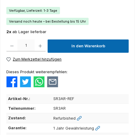
Verfügbar, Lieferzeit: 1-3 Tage
Versand noch heute – bei Bestellung bis 15 Uhr
2x
ab Lager lieferbar
Produkt Anzahl: Gib den gewünschten Wert ein oder benutze die Schaltflächen um die Anza
In den Warenkorb
Zum Merkzettel hinzufügen
Dieses Produkt weiterempfehlen:
Artikel-Nr.:
SR3AR-REF
Teilenummer:
SR3AR
Zustand:
Refurbished
Garantie:
1 Jahr Gewährleistung