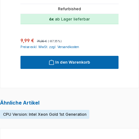
Refurbished
6x
ab Lager lieferbar
Verkaufspreis:
Regulärer Preis:
R
9,99 €
1
79,00 €
(-87.35%)
Preise exkl. MwSt. zzgl. Versandkosten
P
In den Warenkorb
Ähnliche Artikel
CPU Version: Intel Xeon Gold 1st Generation
Produktgalerie überspringen