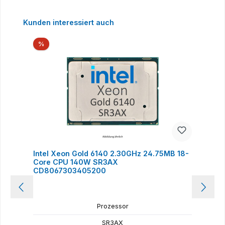
Produktgalerie überspringen
Kunden interessiert auch
Rabatt
%
Intel Xeon Gold 6140 2.30GHz 24.75MB 18-
I
Core CPU 140W SR3AX
CD8067303405200
Prozessor
SR3AX