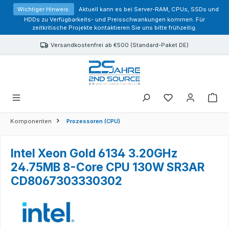
alt springen
Wichtiger Hinweis:
Aktuell kann es bei Server-RAM, CPUs, SSDs und
HDDs zu Verfügbarkeits- und Preisschwankungen kommen. Für
zeitkritische Projekte kontaktieren Sie uns bitte frühzeitig.
Versandkostenfrei ab €500 (Standard-Paket DE)
Sie haben 0 Prod
Komponenten
Prozessoren (CPU)
Intel Xeon Gold 6134 3.20GHz
24.75MB 8-Core CPU 130W SR3AR
CD8067303330302