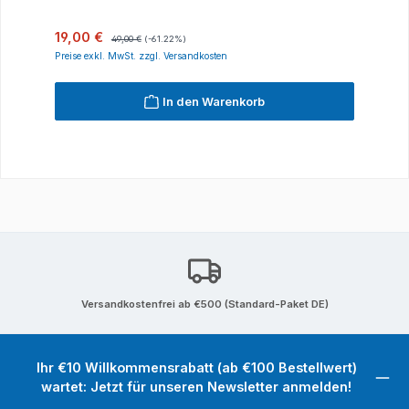
Verkaufspreis:
Regulärer Preis:
19,00 €
49,00 €
(-61.22%)
Preise exkl. MwSt. zzgl. Versandkosten
In den Warenkorb
Versandkostenfrei ab €500 (Standard-Paket DE)
Ihr €10 Willkommensrabatt (ab €100 Bestellwert)
wartet: Jetzt für unseren Newsletter anmelden!