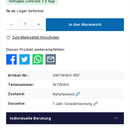
Verfügbar, Lieferzeit: 1-3 Tage
1x
ab Lager lieferbar
Produkt Anzahl: Gib den gewünschten Wert ein oder benutze die Schaltflächen um die Anza
In den Warenkorb
Zum Merkzettel hinzufügen
Dieses Produkt weiterempfehlen:
Artikel-Nr.:
0W7WWG-REF
Teilenummer:
W7WWG
Zustand:
Refurbished
Garantie:
1 Jahr Gewährleistung
Individuelle Beratung