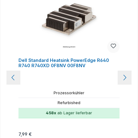
Dell Standard Heatsink PowerEdge R640
R740 R740XD 0F8NV 00F8NV
Prozessorkühler
Refurbished
458x
ab Lager lieferbar
Regulärer Preis:
7,99 €