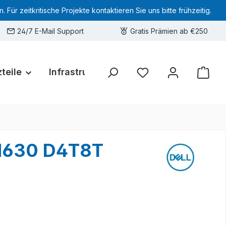
 zeitkritische Projekte kontaktieren Sie uns bitte frühzeitig.
24/7 E-Mail Support
Gratis Prämien ab €250
teile
Infrastruktur
Hardware-Deals
Sie haben 0 Produkte 
 M630 D4T8T