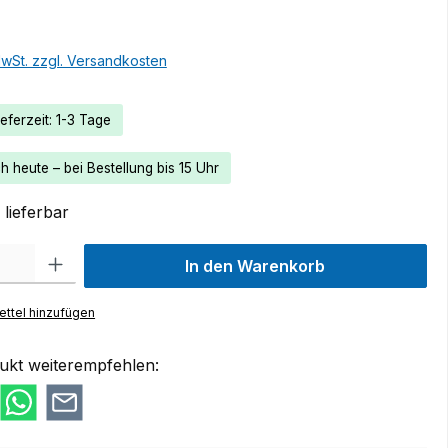
MwSt. zzgl. Versandkosten
eferzeit: 1-3 Tage
 heute – bei Bestellung bis 15 Uhr
lieferbar
 Gib den gewünschten Wert ein oder benutze die Schaltflächen um die Anzah
In den Warenkorb
ttel hinzufügen
ukt weiterempfehlen: