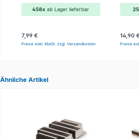
458x
ab Lager lieferbar
25
In den Warenkorb
Regulärer Preis:
Regulär
7,99 €
14,90 
Preise exkl. MwSt. zzgl. Versandkosten
Preise ex
Ähnliche Artikel
Produktgalerie überspringen