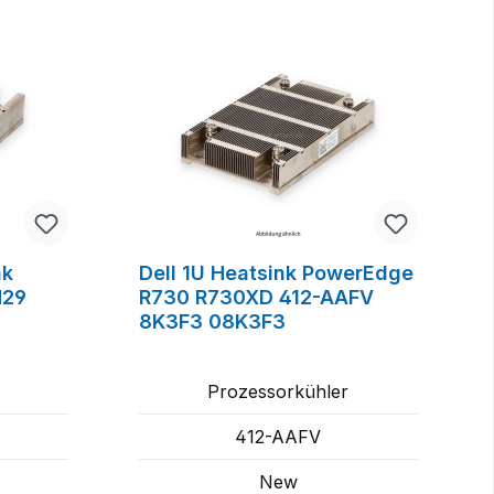
nk
Dell 1U Heatsink PowerEdge
M29
R730 R730XD 412-AAFV
8K3F3 08K3F3
Prozessorkühler
412-AAFV
New