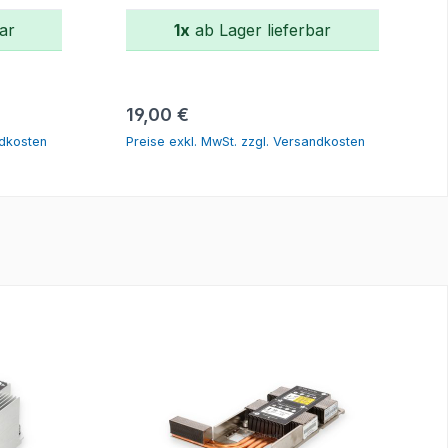
ar
1x
ab Lager lieferbar
rb
In den Warenkorb
Regulärer Preis:
19,00 €
ndkosten
Preise exkl. MwSt. zzgl. Versandkosten