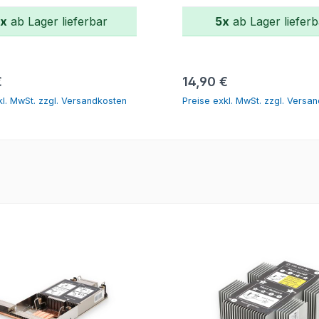
x
ab Lager lieferbar
5x
ab Lager lieferb
In den Warenkorb
In den Warenko
er Preis:
Regulärer Preis:
€
14,90 €
kl. MwSt. zzgl. Versandkosten
Preise exkl. MwSt. zzgl. Versa