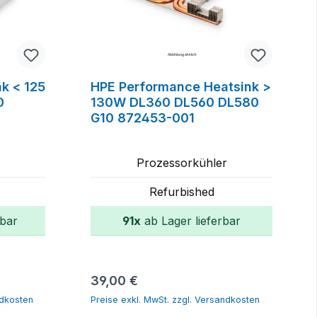
k < 125
HPE Performance Heatsink >
0
130W DL360 DL560 DL580
G10 872453-001
r
Prozessorkühler
Refurbished
rbar
91x
ab Lager lieferbar
orb
In den Warenkorb
Regulärer Preis:
39,00 €
ndkosten
Preise exkl. MwSt. zzgl. Versandkosten