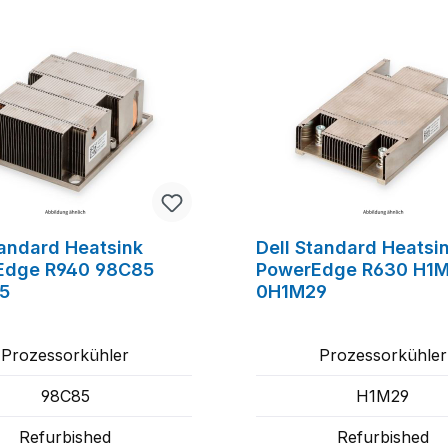
tandard Heatsink
Dell Standard Heatsi
Edge R940 98C85
PowerEdge R630 H1
5
0H1M29
Prozessorkühler
Prozessorkühler
98C85
H1M29
Refurbished
Refurbished