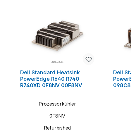
Produktgalerie überspringen
Dell Standard Heatsink
Dell S
PowerEdge R640 R740
Power
R740XD 0F8NV 00F8NV
098C8
Prozessorkühler
0F8NV
Refurbished