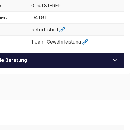
:
0D4T8T-REF
er:
D4T8T
Refurbished
1 Jahr Gewährleistung
lle Beratung