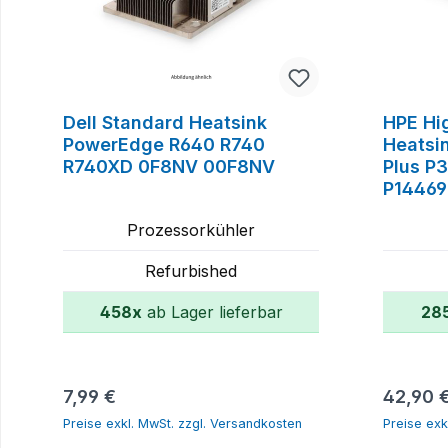
Dell Standard Heatsink
HPE Hi
PowerEdge R640 R740
Heatsi
R740XD 0F8NV 00F8NV
Plus P
P14469
Prozessorkühler
Refurbished
458x
ab Lager lieferbar
28
In den Warenkorb
Regulärer Preis:
Reguläre
7,99 €
42,90 
Preise exkl. MwSt. zzgl. Versandkosten
Preise exk