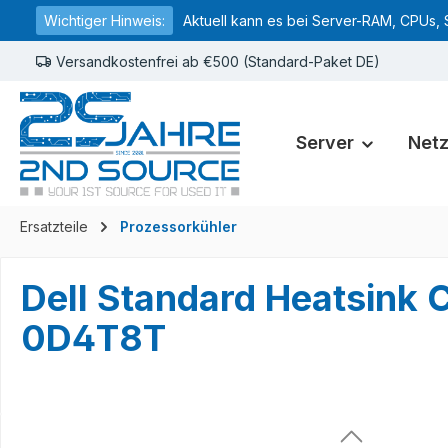
Wichtiger Hinweis:
Aktuell kann es bei Server-RAM, CPUs, 
springen
Zur Hauptnavigation springen
Versandkostenfrei ab €500 (Standard-Paket DE)
Server
Net
Ersatzteile
Prozessorkühler
Dell Standard Heatsin
0D4T8T