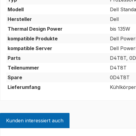
Modell
Dell Stan
Hersteller
Dell
Thermal Design Power
bis 135W
kompatible Produkte
Dell Powe
kompatible Server
Dell Powe
Parts
D4T8T, 0D
Teilenummer
D4T8T
Spare
0D4T8T
Lieferumfang
Kühlkörper
Kunden interessiert auch