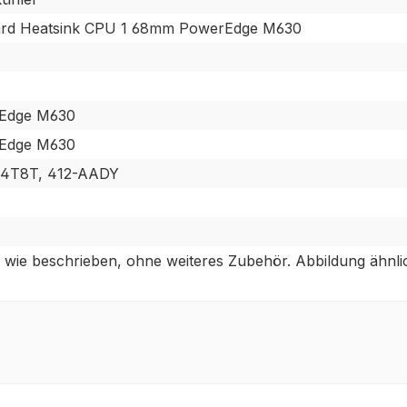
dard Heatsink CPU 1 68mm PowerEdge M630
rEdge M630
rEdge M630
4T8T, 412-AADY
 wie beschrieben, ohne weiteres Zubehör. Abbildung ähnli