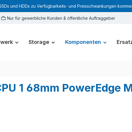
SSDs und HDDs zu Verfügbarkeits- und Preisschwankungen kommen. Für
Nur für gewerbliche Kunden & öffentliche Auftraggeber
zwerk
Storage
Komponenten
Ersatz
k CPU 1 68mm PowerEdge