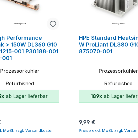
gh Performance
HPE Standard Heatsin
nk > 150W DL360 G10
W ProLiant DL380 G1
31215-001 P30188-001
875070-001
-001
Prozessorkühler
Prozessorkühle
Refurbished
Refurbished
5x
ab Lager lieferbar
189x
ab Lager liefe
In den Warenkorb
In den Warenk
r Preis:
Regulärer Preis:
€
9,99 €
l. MwSt. zzgl. Versandkosten
Preise exkl. MwSt. zzgl. Versa