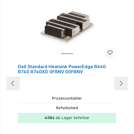
Dell Standard Heatsink PowerEdge R640
R740 R740XD 0F8NV 00F8NV
Prozessorkühler
Refurbished
458x
ab Lager lieferbar