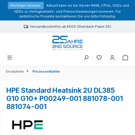
alt springen
Wichtiger Hinweis:
Aktuell kann es bei Server-RAM, CPUs, SSDs und
HDDs zu Verfügbarkeits- und Preisschwankungen kommen. Für
zeitkritische Projekte kontaktieren Sie uns bitte frühzeitig.
Versandkostenfrei ab €500 (Standard-Paket DE)
Sie haben 0 Prod
Ersatzteile
Prozessorkühler
HPE Standard Heatsink 2U DL385
G10 G10+ P00249-001 881078-001
881074-001